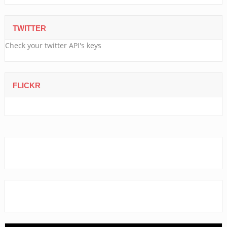
TWITTER
Check your twitter API's keys
FLICKR