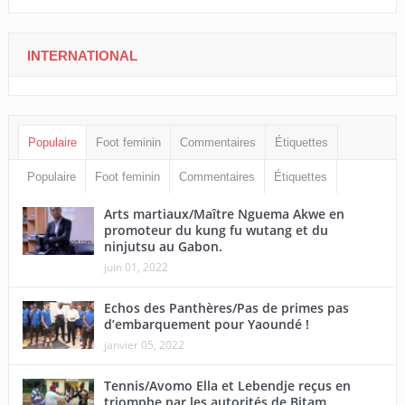
INTERNATIONAL
Populaire
Foot feminin
Commentaires
Étiquettes
Populaire
Foot feminin
Commentaires
Étiquettes
Arts martiaux/Maître Nguema Akwe en
promoteur du kung fu wutang et du
ninjutsu au Gabon.
juin 01, 2022
Echos des Panthères/Pas de primes pas
d’embarquement pour Yaoundé !
janvier 05, 2022
Tennis/Avomo Ella et Lebendje reçus en
triomphe par les autorités de Bitam