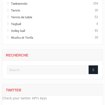
Taekwondo
154
Tennis
16
Tennis de table
51
Teqball
4
Volley ball
91
Wushu et Tonfa
18
RECHERCHE
TWITTER
Check your twitter API's keys