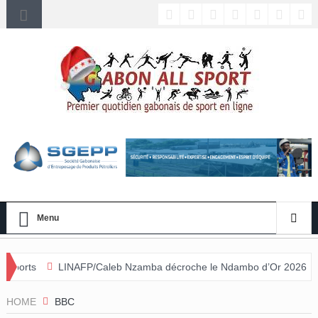
Menu
FP/Caleb Nzamba décroche le Ndambo d’Or 2026 et Alain Djissikadié c
lée
HOME
BBC