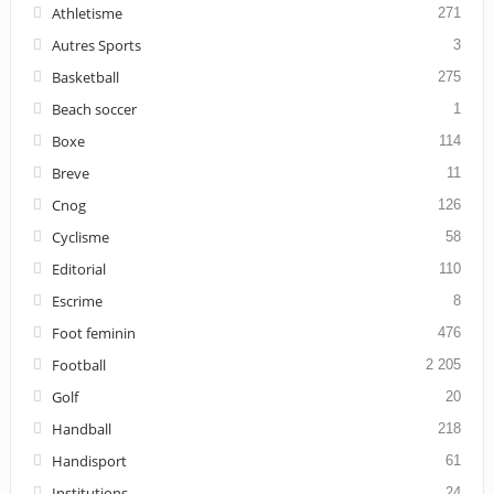
Athletisme
271
Autres Sports
3
Basketball
275
Beach soccer
1
Boxe
114
Breve
11
Cnog
126
Cyclisme
58
Editorial
110
Escrime
8
Foot feminin
476
Football
2 205
Golf
20
Handball
218
Handisport
61
Institutions
24