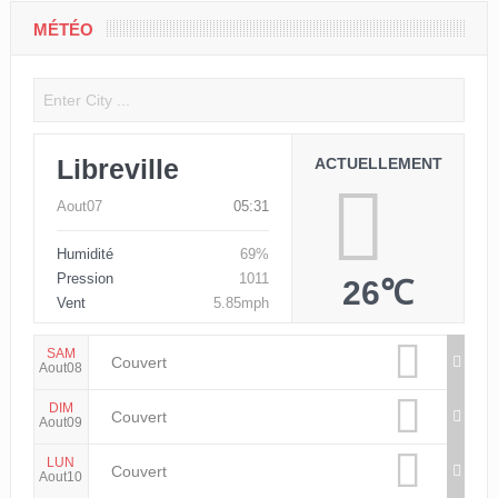
MÉTÉO
Libreville
ACTUELLEMENT
Aout07
05:31
Humidité
69%
Pression
1011
26℃
Vent
5.85mph
SAM
Couvert
Aout08
DIM
Couvert
Aout09
LUN
Couvert
Aout10