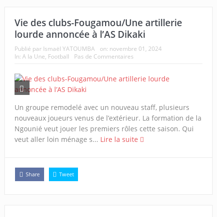
Vie des clubs-Fougamou/Une artillerie
lourde annoncée à l’AS Dikaki
Publié par
Ismaël YATOUMBA
on:
novembre 01, 2024
In:
A la Une
,
Football
Pas de Commentaires
Un groupe remodelé avec un nouveau staff, plusieurs
nouveaux joueurs venus de l’extérieur. La formation de la
Ngounié veut jouer les premiers rôles cette saison. Qui
veut aller loin ménage s...
Lire la suite
Share
Tweet