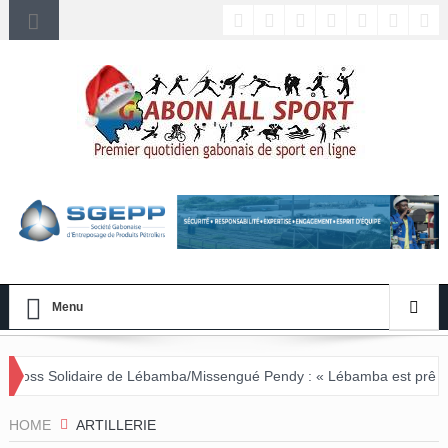
Menu
 de Lébamba/Missengué Pendy : « Lébamba est prêt à accueillir ce gr
HOME
ARTILLERIE