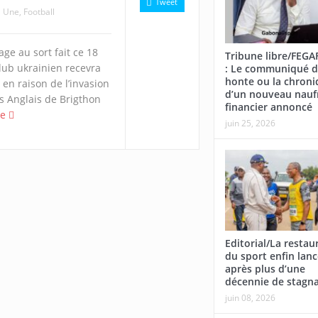
Tweet
a Une
,
Football
rage au sort fait ce 18
Tribune libre/FEG
lub ukrainien recevra
: Le communiqué d
honte ou la chroni
en raison de l’invasion
d’un nouveau nauf
es Anglais de Brigthon
financier annoncé
te
juin 25, 2026
Editorial/La restau
du sport enfin lan
après plus d’une
décennie de stagn
juin 08, 2026