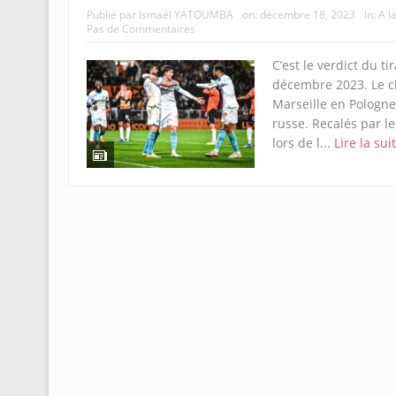
Publié par
Ismaël YATOUMBA
on:
décembre 18, 2023
In:
A l
Pas de Commentaires
C’est le verdict du ti
décembre 2023. Le c
Marseille en Pologne 
russe. Recalés par l
lors de l...
Lire la sui