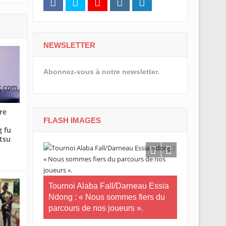
NEWSLETTER
Abonnez-vous à notre newsletter.
re
FLASH IMAGES
 fu
tsu
n-U20/Le
tuaire en
Tournoi Alaba Fall/Darneau Essia
Tournoi nati
Ndong : « Nous sommes fiers du
U20/L’Estua
parcours de nos joueurs ».
qualifiée po