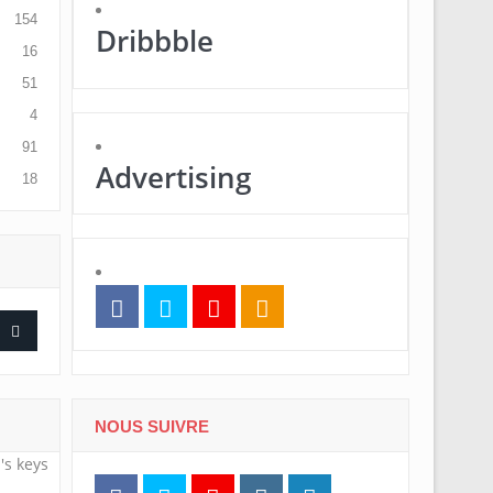
154
Dribbble
16
51
4
91
Advertising
18
NOUS SUIVRE
's keys