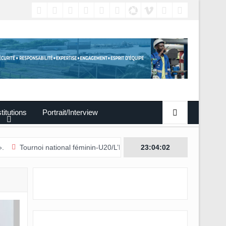
titutions
Portrait/Interview
noi national féminin-U20/L’Estuaire première équipe qualifiée pour les 
23:04:03