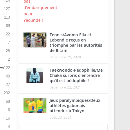
24
127
113
69
Tennis/Avomo Ella et
22
Lebendje reçus en
7
triomphe par les autorités
de Bitam
28
décembre 25, 2020
2
rts
122
Taekwondo-Pédophilie/Me
Chaka surpris d’entendre
40
qu’il est pédophile !
27
décembre 22, 2021
202
Jeux paralympiques/Deux
68
athlètes gabonais
6
attendus à Tokyo
août 20, 2021
16
4