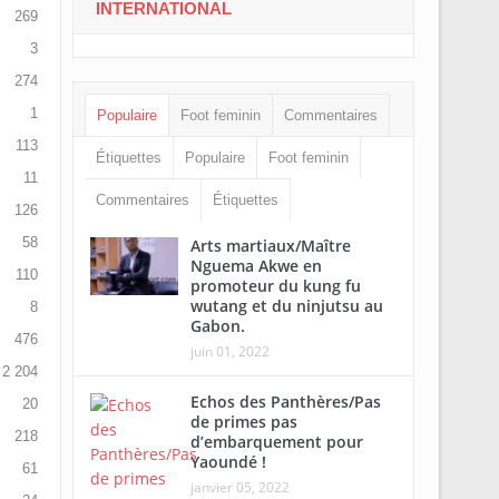
INTERNATIONAL
269
3
274
1
Populaire
Foot feminin
Commentaires
113
Étiquettes
Populaire
Foot feminin
11
Commentaires
Étiquettes
126
58
Arts martiaux/Maître
Nguema Akwe en
110
promoteur du kung fu
wutang et du ninjutsu au
8
Gabon.
476
juin 01, 2022
2 204
Echos des Panthères/Pas
20
de primes pas
218
d’embarquement pour
Yaoundé !
61
janvier 05, 2022