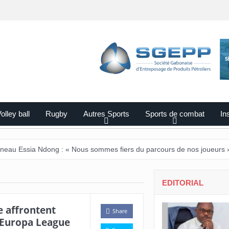
olley ball
Rugby
Autres Sports
Sports de combat
Ins
a Ndong : « Nous sommes fiers du parcours de nos joueurs ».
Tour
EDITORIAL
e affrontent
Share
’Europa League