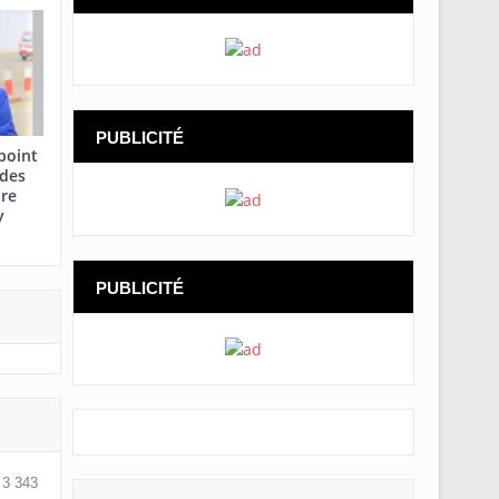
PUBLICITÉ
point
 des
tre
y
PUBLICITÉ
3 343