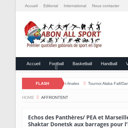
Accueil
Editorial
International
Nous contacter
Accueil
Football
Basketball
Handball
V
ejoint l’Estuaire en demi-finales
FLASH
Tournoi Alaba Fall/Darneau Essi
HOME
AFFRONTENT
Echos des Panthères/
PEA et Marseill
Shaktar Donetsk aux barrages pour l