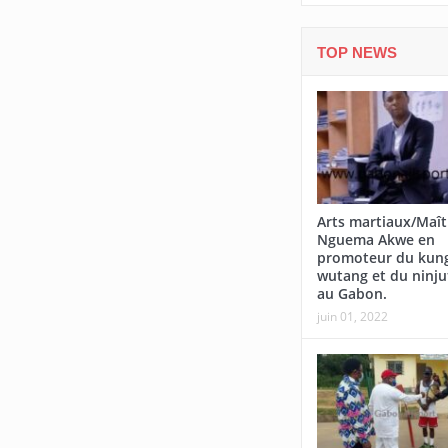
TOP NEWS
Arts martiaux/Maît
Nguema Akwe en
promoteur du kung
wutang et du ninju
au Gabon.
juin 01, 2022
Afrobasket U18-Abidjan/Le Gabon
Tournoi national fémini
rate sa première sortie face à
Woleu-Ntem rejoint l’Es
Madagascar
demi-finales