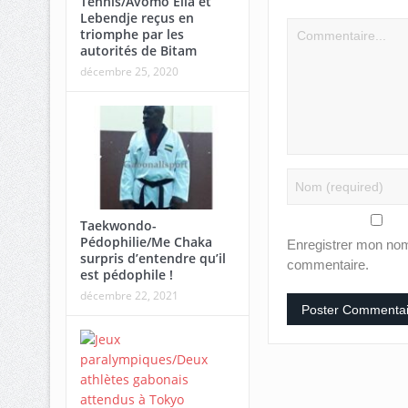
Tennis/Avomo Ella et
Lebendje reçus en
triomphe par les
autorités de Bitam
décembre 25, 2020
Taekwondo-
Pédophilie/Me Chaka
Enregistrer mon nom
surpris d’entendre qu’il
commentaire.
est pédophile !
décembre 22, 2021