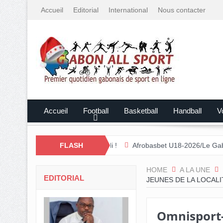
Accueil
Editorial
International
Nous contacter
Accueil
Football
Basketball
Handball
Vo
ion débute ce samedi !
FLASH
Afrobasbet U18-2026/Le Gabon écrasé par l
HOME
A LA UNE
EDITORIAL
JEUNES DE LA LOCALI
Omnisport-