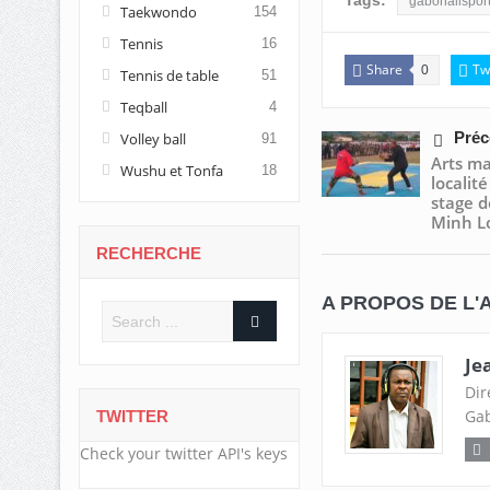
Tags:
gabonallspor
Taekwondo
154
Tennis
16
Share
Tw
0
Tennis de table
51
Teqball
4
Préc
Volley ball
91
Arts ma
Wushu et Tonfa
18
localité
stage 
Minh L
RECHERCHE
A PROPOS DE L'
Je
Dir
Gab
TWITTER
Check your twitter API's keys