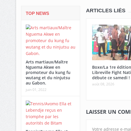
ARTICLES LIÉS
TOP NEWS
Arts martiaux/Maître
Boxe/La 1re éditio
Nguema Akwe en
Libreville Fight Nat
promoteur du kung fu
débute ce samedi !
wutang et du ninjutsu
au Gabon.
août 08, 2026
juin 01, 2022
LAISSER UN CO
Votre adresse e-mai