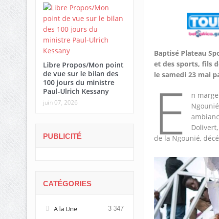
Baptisé Plateau Spo
et des sports, fils 
Libre Propos/Mon point
de vue sur le bilan des
le samedi 23 mai pa
E
100 jours du ministre
Paul-Ulrich Kessany
n marge 
juin 07, 2026
Ngounié,
ambiance
Dolivert
PUBLICITÉ
de la Ngounié, décé
CATÉGORIES
A la Une
3 347