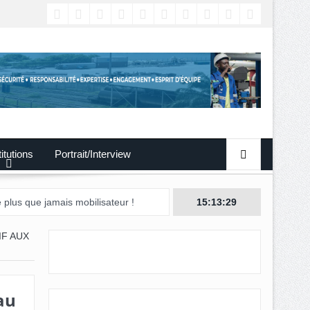
titutions
Portrait/Interview
 mobilisateur !
15:13:30
F AUX
au