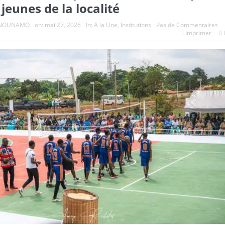
 jeunes de la localité
e NOUNAMO
on:
mai 27, 2026
In:
A la Une
,
Institutions
Pas de Commentaires
Imprimer