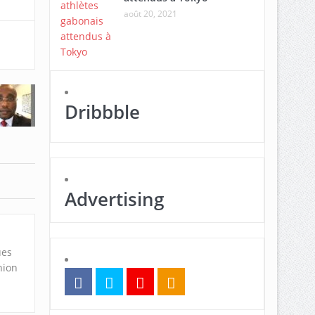
août 20, 2021
Dribbble
Advertising
ues
nion