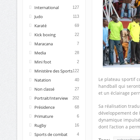
International
127
Judo
113
Karaté
69
Kick boxing
22
Maracana
7
Media
28
Mini foot
2
Ministère des Sports
122
Le plateau sportif c
Natation
40
handball qui seront
Non classé
27
et un éclairage perm
Portrait/Interview
202
Sa réalisation tradu
Présidence
68
développement de Nd
Primature
6
dynamique impulsée 
Rugby
16
dont l’action a per
Sports de combat
4