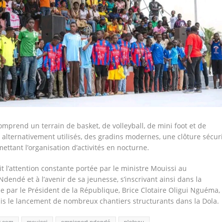
omprend un terrain de basket, de volleyball, de mini foot et de
 alternativement utilisés, des gradins modernes, une clôture sécur
ettant l’organisation d’activités en nocturne.
it l’attention constante portée par le ministre Mouissi au
endé et à l’avenir de sa jeunesse, s’inscrivant ainsi dans la
par le Président de la République, Brice Clotaire Oligui Nguéma,
mis le lancement de nombreux chantiers structurants dans la Dola.