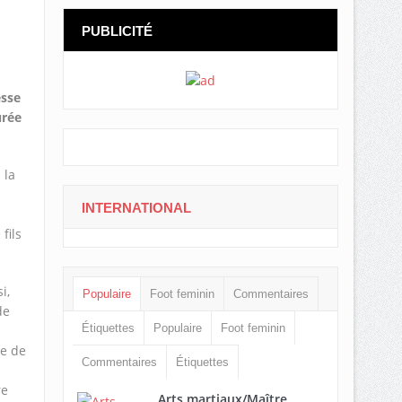
PUBLICITÉ
esse
urée
 la
INTERNATIONAL
fils
i,
Populaire
Foot feminin
Commentaires
de
Étiquettes
Populaire
Foot feminin
se de
Commentaires
Étiquettes
re
Arts martiaux/Maître