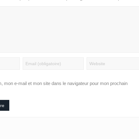
Tournoi national féminin-U20/Le
Boxe/La 1re édition de 
Woleu-Ntem rejoint l’Estuaire en
Fight Nation débute ce
demi-finales
, mon e-mail et mon site dans le navigateur pour mon prochain