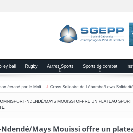
lley ball
Rugby
Autres Sports
Sports de combat
Ins
e Mali
Cross Solidaire de Lébamba/Lowa Solidarité plus que jamais
OMNISPORT-NDENDÉ/MAYS MOUISSI OFFRE UN PLATEAU SPORTI
TÉ
Ndendé/Mays Mouissi offre un plate