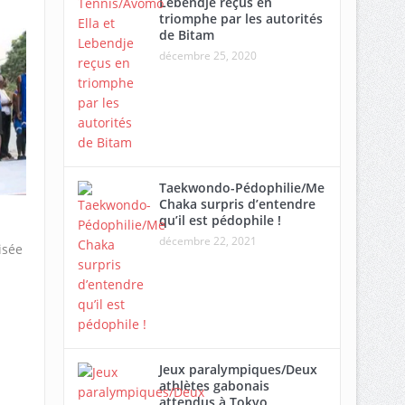
Lebendje reçus en
triomphe par les autorités
de Bitam
décembre 25, 2020
Taekwondo-Pédophilie/Me
Chaka surpris d’entendre
qu’il est pédophile !
décembre 22, 2021
isée
Jeux paralympiques/Deux
athlètes gabonais
attendus à Tokyo