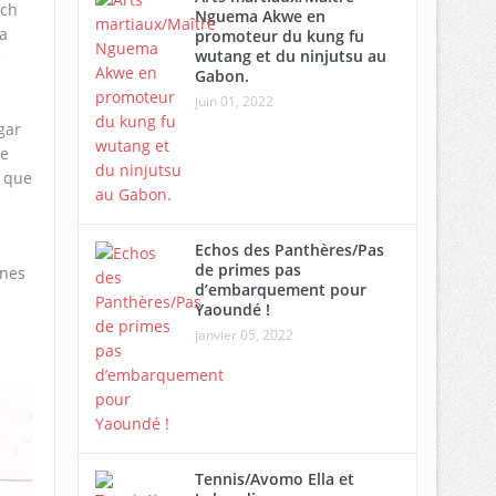
ich
Nguema Akwe en
 a
promoteur du kung fu
wutang et du ninjutsu au
e
Gabon.
juin 01, 2022
gar
e
 que
Echos des Panthères/Pas
de primes pas
unes
d’embarquement pour
Yaoundé !
janvier 05, 2022
Tennis/Avomo Ella et