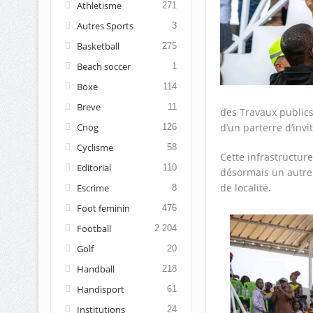
Athletisme
271
Autres Sports
3
Basketball
275
Beach soccer
1
Boxe
114
Breve
11
des Travaux public
Cnog
d’un parterre d’invit
126
Cyclisme
58
Cette infrastructure
Editorial
110
désormais un autre 
de localité.
Escrime
8
Foot feminin
476
Football
2 204
Golf
20
Handball
218
Handisport
61
Institutions
24