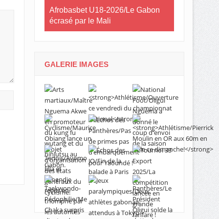
Libreville
Afrobasbet U18-2026/Le Gabon
Cross Solid
 samedi !
écrasé par le Mali
Lébamba/Lo
que jamais 
GALERIE IMAGES