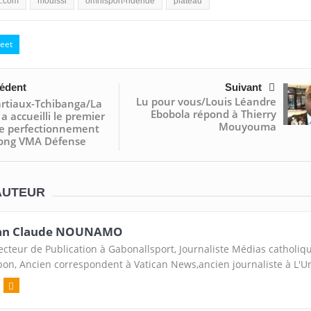
t.com
mouissi
omnisport-ndendé
plateau
eet
édent
Suivant
Lu pour vous/Louis Léandre
rtiaux-Tchibanga/La
Ebobola répond à Thierry
 a accueilli le premier
Mouyouma
de perfectionnement
ong VMA Défense
AUTEUR
an Claude NOUNAMO
ecteur de Publication à Gabonallsport, Journaliste Médias catholiq
on, Ancien correspondent à Vatican News,ancien journaliste à L'U