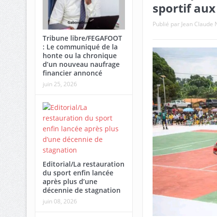
sportif aux
Publié par
Jean Claud
Tribune libre/FEGAFOOT
: Le communiqué de la
honte ou la chronique
d’un nouveau naufrage
financier annoncé
juin 25, 2026
Editorial/La restauration
du sport enfin lancée
après plus d’une
décennie de stagnation
juin 08, 2026