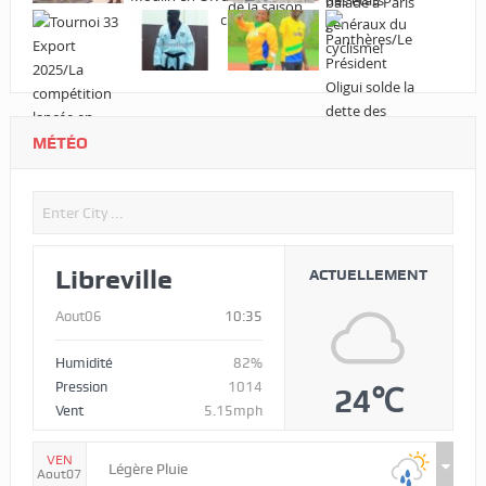
MÉTÉO
Libreville
ACTUELLEMENT
Aout06
10:35
Humidité
82%
Pression
1014
24℃
Vent
5.15mph
VEN
Légère Pluie
Aout07