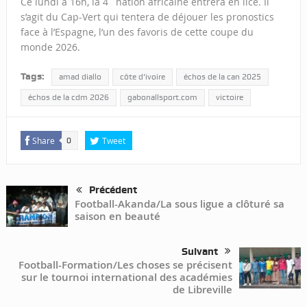
Ce lundi à 16h, la 4
nation africaine entrera en lice. Il
s’agit du Cap-Vert qui tentera de déjouer les pronostics
face à l’Espagne, l’un des favoris de cette coupe du
monde 2026.
Tags:
amad diallo
côte d'ivoire
échos de la can 2025
échos de la cdm 2026
gabonallsport.com
victoire
Share
Tweet
0
Précédent
Football-Akanda/La sous ligue a clôturé sa
saison en beauté
Suivant
Football-Formation/Les choses se précisent
sur le tournoi international des académies
de Libreville