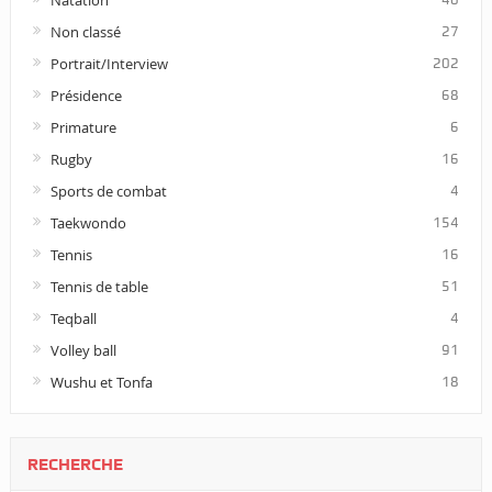
Natation
Non classé
27
Portrait/Interview
202
Présidence
68
Primature
6
Rugby
16
Sports de combat
4
Taekwondo
154
Tennis
16
Tennis de table
51
Teqball
4
Volley ball
91
Wushu et Tonfa
18
RECHERCHE