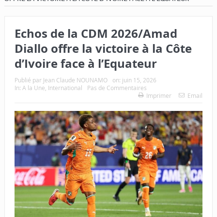
Echos de la CDM 2026/Amad
Diallo offre la victoire à la Côte
d’Ivoire face à l’Equateur
Publié par
Jean Claude NOUNAMO
on:
juin 15, 2026
In:
A la Une
,
International
Pas de Commentaires
Imprimer
Email