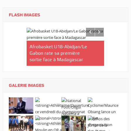
FLASH IMAGES
portif
Afrobasket U18-Abidjan/Le
du sang
Gabon rate sa première
Arts Marti
sortie face à Madagascar
Nyanga/Inst
provincial
Défense
GALERIE IMAGES