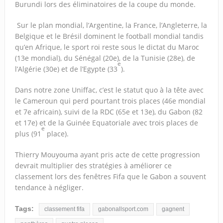
Burundi lors des éliminatoires de la coupe du monde.
Sur le plan mondial, l’Argentine, la France, l’Angleterre, la
Belgique et le Brésil dominent le football mondial tandis
qu’en Afrique, le sport roi reste sous le dictat du Maroc
(13e mondial), du Sénégal (20e), de la Tunisie (28e), de
e
l’Algérie (30e) et de l’Egypte (33
).
Dans notre zone Uniffac, c’est le statut quo à la tête avec
le Cameroun qui perd pourtant trois places (46e mondial
et 7e africain), suivi de la RDC (65e et 13e), du Gabon (82
et 17e) et de la Guinée Equatoriale avec trois places de
e
plus (91
place).
Thierry Mouyouma ayant pris acte de cette progression
devrait multiplier des stratégies à améliorer ce
classement lors des fenêtres Fifa que le Gabon a souvent
tendance à négliger.
Tags:
classement fifa
gabonallsport.com
gagnent