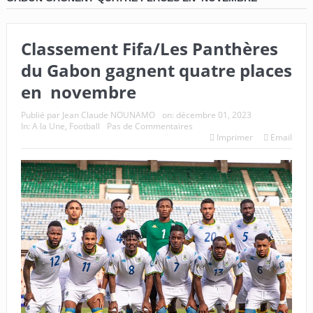
Classement Fifa/Les Panthères
du Gabon gagnent quatre places
en novembre
Publié par
Jean Claude NOUNAMO
on:
décembre 01, 2023
In:
A la Une
,
Football
Pas de Commentaires
Imprimer
Email