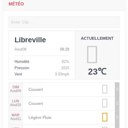
MÉTÉO
Libreville
ACTUELLEMENT
Aout08
08:28
Humidité
81%
Pression
1015
23℃
Vent
3.53mph
DIM
Couvert
Aout09
LUN
Couvert
Aout10
MAR
Légère Pluie
Aout11