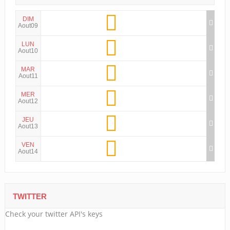
DIM
Aout09
LUN
Aout10
MAR
Aout11
MER
Aout12
JEU
Aout13
VEN
Aout14
TWITTER
Check your twitter API's keys