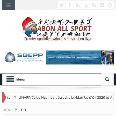
Menu
leb Nzamba décroche le Ndambo d’Or 2026 et Alain Djissikadié couronné
HOME
TÊTE