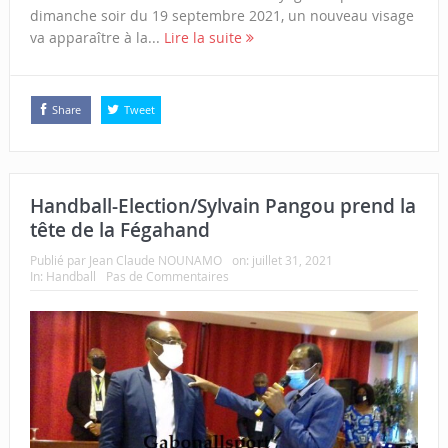
dimanche soir du 19 septembre 2021, un nouveau visage
va apparaître à la...
Lire la suite
Share
Tweet
Handball-Election/Sylvain Pangou prend la
tête de la Fégahand
Publié par
Jean Claude NOUNAMO
on:
juillet 31, 2021
In:
Handball
Pas de Commentaires