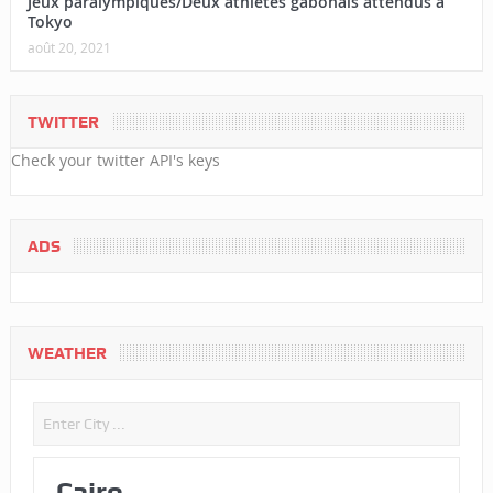
Jeux paralympiques/Deux athlètes gabonais attendus à
Tokyo
août 20, 2021
TWITTER
Check your twitter API's keys
ADS
WEATHER
Cairo