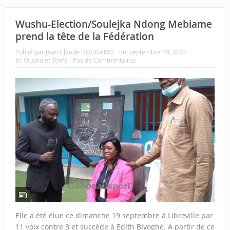
Wushu-Election/Soulejka Ndong Mebiame
prend la tête de la Fédération
Publié par
Jean Claude NOUNAMO
on:
septembre 19, 2021
In:
Wushu et Tonfa
Pas de Commentaires
Elle a été élue ce dimanche 19 septembre à Libreville par
11 voix contre 3 et succède à Edith Biyoghé. A partir de ce