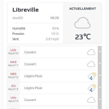
Libreville
ACTUELLEMENT
Aout09
08:28
Humidité
85%
Pression
1015
23℃
Vent
3.91mph
LUN
Couvert
Aout10
MAR
Couvert
Aout11
MER
Légère Pluie
Aout12
JEU
Légère Pluie
Aout13
VEN
Couvert
Aout14