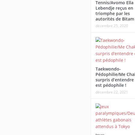
Tennis/Avomo Ella 
Tournoi national féminin-U20/Le
Lebendje reçus en
Woleu-Ntem rejoint l’Estuaire en
triomphe par les
autorités de Bitam
demi-finales
décembre 25, 2020
Boxe/La 1re édition de L
Fight Nation débute ce 
Taekwondo-
Pédophilie/Me Cha
surpris d’entendre 
est pédophile !
décembre 22, 2021