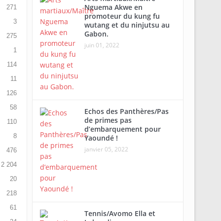
Nguema Akwe en
271
promoteur du kung fu
3
wutang et du ninjutsu au
Gabon.
275
juin 01, 2022
1
114
11
126
58
Echos des Panthères/Pas
de primes pas
110
d’embarquement pour
8
Yaoundé !
janvier 05, 2022
476
2 204
20
218
61
Tennis/Avomo Ella et