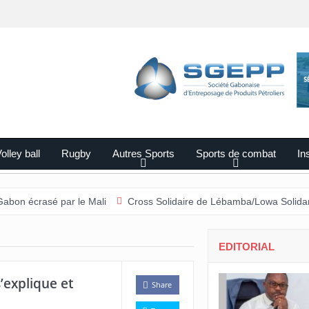
olley ball
Rugby
Autres Sports
Sports de combat
Ins
é par le Mali
Cross Solidaire de Lébamba/Lowa Solidarité plus que
EDITORIAL
explique et
Share