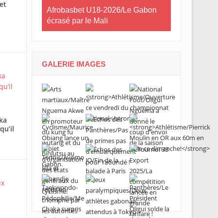
et
Afrobasbet U18-2026/Le Gabon
Cross Solid
écrasé par le Mali
Lébamba/Low
que jamais m
GALERIE IMAGES
ibreville
samedi !
ka
qu’il