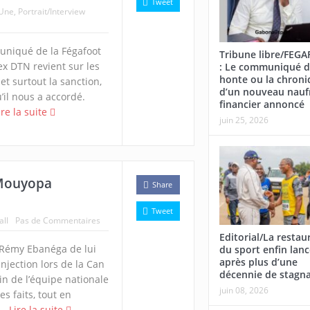
Tweet
 Une
,
Portrait/Interview
niqué de la Fégafoot
Tribune libre/FEG
ex DTN revient sur les
: Le communiqué d
honte ou la chroni
et surtout la sanction,
d’un nouveau nauf
’il nous a accordé.
financier annoncé
ire la suite
juin 25, 2026
 Mouyopa
Share
Tweet
all
Pas de Commentaires
Editorial/La restau
 Rémy Ebanéga de lui
du sport enfin lan
après plus d’une
injection lors de la Can
décennie de stagn
in de l’équipe nationale
juin 08, 2026
s faits, tout en
..
Lire la suite