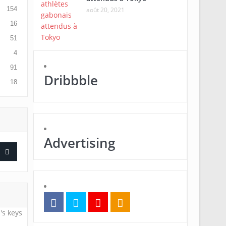
154
août 20, 2021
16
51
4
91
Dribbble
18
Advertising
's keys