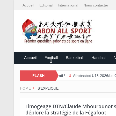
Accueil
Editorial
International
Nous contacter
Accueil
Football
Basketball
Handball
V
ight Nation débute ce samedi !
FLASH
Afrobasbet U18-2026/Le Gabon écras
HOME
S'EXPLIQUE
Limogeage DTN/Claude Mbourounot s’
déplore la stratégie de la Fégafoot