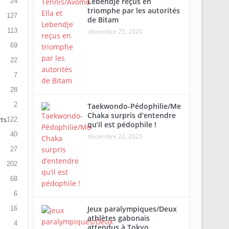
Lebendje reçus en
24
triomphe par les autorités
127
de Bitam
113
décembre 25, 2020
69
22
7
28
2
Taekwondo-Pédophilie/Me
Chaka surpris d’entendre
rts
122
qu’il est pédophile !
40
décembre 22, 2021
27
202
68
6
Jeux paralympiques/Deux
16
athlètes gabonais
4
attendus à Tokyo