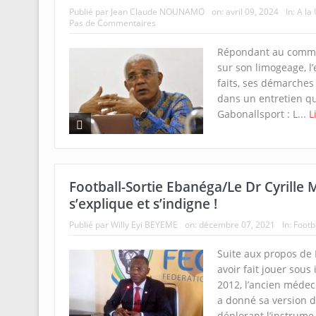
Publié par
Jean Claude NOUNAMO
on:
avril 09, 2024
In:
A la
Pas de Commentaires
Répondant au commu
sur son limogeage, l’
faits, ses démarches 
dans un entretien qu
Gabonallsport : L...
L
Football-Sortie Ebanéga/Le Dr Cyrille
s’explique et s’indigne !
Publié par
Willy Eyi BEYEME
on:
décembre 07, 2021
In:
Footb
Suite aux propos de
avoir fait jouer sous 
2012, l’ancien médec
a donné sa version de
déplorant l’instrume.