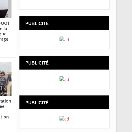
AFOOT
PUBLICITÉ
e la
que
rage
PUBLICITÉ
ration
PUBLICITÉ
cée
ation