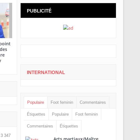
PUBLICITÉ
point
 des
tre
y
INTERNATIONAL
Populaire
Foot feminin
Commentaires
Étiquettes
Populaire
Foot feminin
Commentaires
Étiquettes
3 347
Arts martiaux/Maître