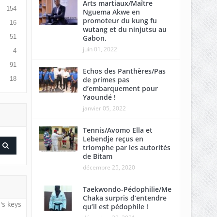
Arts martiaux/Maître
154
Nguema Akwe en
promoteur du kung fu
16
wutang et du ninjutsu au
51
Gabon.
juin 01, 2022
4
91
Echos des Panthères/Pas
de primes pas
18
d’embarquement pour
Yaoundé !
janvier 05, 2022
Tennis/Avomo Ella et
Lebendje reçus en
triomphe par les autorités
de Bitam
décembre 25, 2020
Taekwondo-Pédophilie/Me
Chaka surpris d’entendre
's keys
qu’il est pédophile !