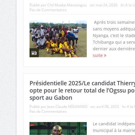
Publié par
Chil Muaka Mavoungou
on:
mai 24, 2026
In:
A la 
Pas de Commentaires
Après trois semaines
sans moyens adéquat
Nyanga, c’est le sta
Tchibanga qui a ser
dernier aux dernières
suite
Présidentielle 2025/Le candidat Thie
opte pour le retour total de l’Ogssu pou
sport au Gabon
Publié par
Jean Claude NOUNAMO
on:
avril 06, 2025
In:
A la
Pas de Commentaires
Le candidat indépen
municipal à la mairie