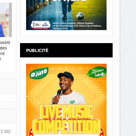
point
 des
PUBLICITÉ
tre
y
3 342