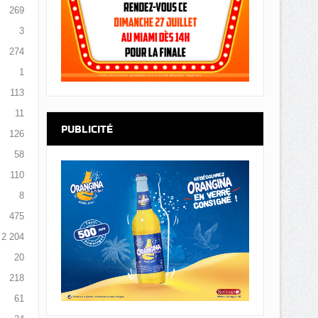
269
3
274
1
113
11
PUBLICITÉ
126
58
110
8
475
2 204
20
218
61