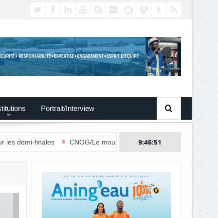
titutions
Portrait/Interview
ales
CNOG/Le mouvement sportif s’engage dans le don du sang
9:46:52