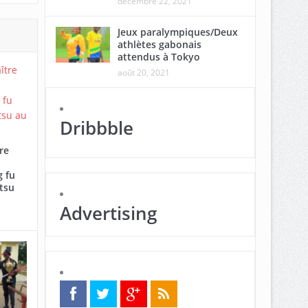
décembre 22, 2021
Jeux paralympiques/Deux
athlètes gabonais
attendus à Tokyo
août 20, 2021
Dribbble
re
 fu
tsu
Advertising