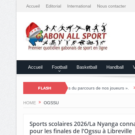
Accueil
Editorial
International
Nous contacter
Accueil
Football
Basketball
Handball
V
: « Nous sommes fiers du parcours de nos joueurs ».
FLASH
Tournoi nati
HOME
OGSSU
Sports scolaires 2026/La Nyanga conna
pour les finales de l’Ogssu à Libreville