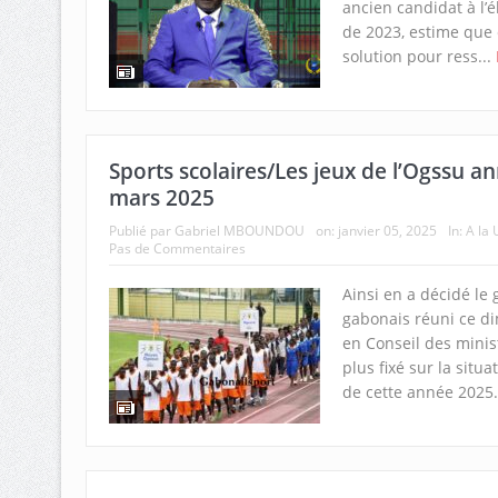
ancien candidat à l’é
de 2023, estime que c
solution pour ress...
Sports scolaires/Les jeux de l’Ogssu 
mars 2025
Publié par
Gabriel MBOUNDOU
on:
janvier 05, 2025
In:
A la 
Pas de Commentaires
Ainsi en a décidé l
gabonais réuni ce d
en Conseil des minis
plus fixé sur la situ
de cette année 2025. 