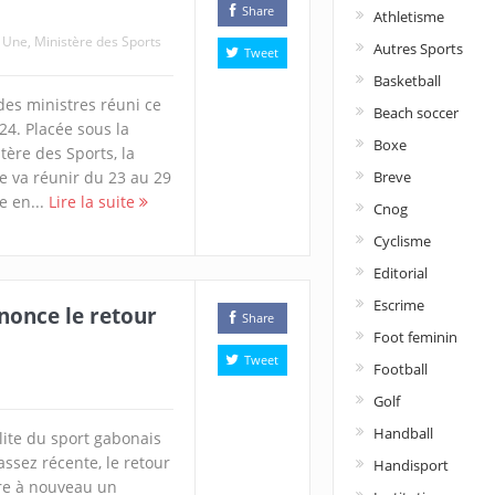
Share
Athletisme
a Une
,
Ministère des Sports
Autres Sports
Tweet
Basketball
des ministres réuni ce
Beach soccer
4. Placée sous la
Boxe
tère des Sports, la
Breve
e va réunir du 23 au 29
e en...
Lire la suite
Cnog
Cyclisme
Editorial
Escrime
nonce le retour
Share
Foot feminin
Tweet
Football
Golf
Handball
élite du sport gabonais
ssez récente, le retour
Handisport
tre à nouveau un