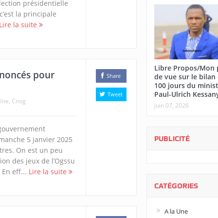
lection présidentielle
’est la principale
Lire la suite
Libre Propos/Mon 
annoncés pour
de vue sur le bilan
Share
100 jours du minis
Paul-Ulrich Kessan
Tweet
Une
,
Cnog
juin 07, 2026
e gouvernement
PUBLICITÉ
imanche 5 janvier 2025
tres. On est un peu
ation des jeux de l’Ogssu
En eff...
Lire la suite
CATÉGORIES
A la Une