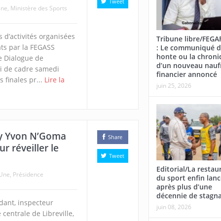
Tweet
Une
,
Ministère des Sports
 d’activités organisées
Tribune libre/FEG
s par la FEGASS
: Le communiqué d
honte ou la chroni
de Dialogue de
d’un nouveau nauf
vi de cadre samedi
financier annoncé
 finales pr...
Lire la
juin 25, 2026
rry Yvon N’Goma
Share
r réveiller le
Tweet
Editorial/La restau
 Une
,
Présidence
du sport enfin lan
après plus d’une
décennie de stagn
dant, inspecteur
juin 08, 2026
 centrale de Libreville,