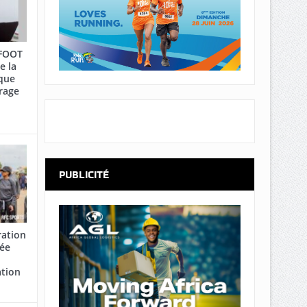
AFOOT
e la
que
rage
PUBLICITÉ
ration
cée
ation