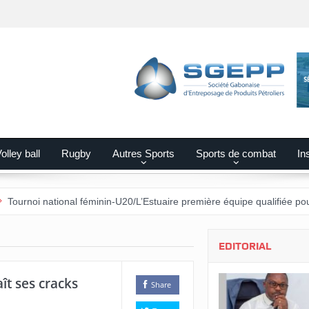
olley ball
Rugby
Autres Sports
Sports de combat
Ins
onal féminin-U20/L’Estuaire première équipe qualifiée pour les demi-fin
EDITORIAL
ît ses cracks
Share