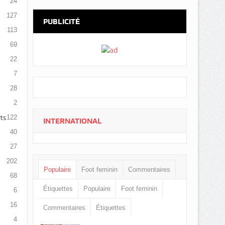
24
127
PUBLICITÉ
113
69
22
7
28
2
ts
122
INTERNATIONAL
40
27
202
Populaire
Foot feminin
Commentaires
68
Étiquettes
Populaire
Foot feminin
6
16
Commentaires
Étiquettes
4