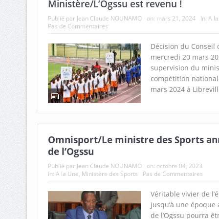
Ministère/L’Ogssu est revenu !
Publié par
Jean Claude NOUNAMO
on:
mars 21, 2024
In:
A l
Pas de Commentaires
Décision du Conseil 
mercredi 20 mars 202
supervision du minis
compétition national
mars 2024 à Librevill
Omnisport/Le ministre des Sports an
de l’Ogssu
Publié par
Jean Claude NOUNAMO
on:
octobre 04, 2023
In:
A la Une
,
Ministère des Sports
Pas de Commentaires
Véritable vivier de l’
jusqu’à une époque a
de l’Ogssu pourra ê