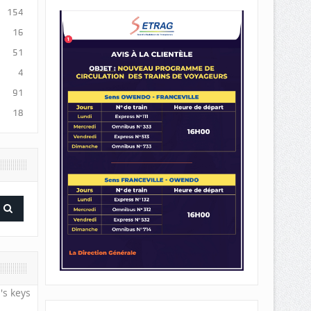
154
16
51
4
91
18
's keys