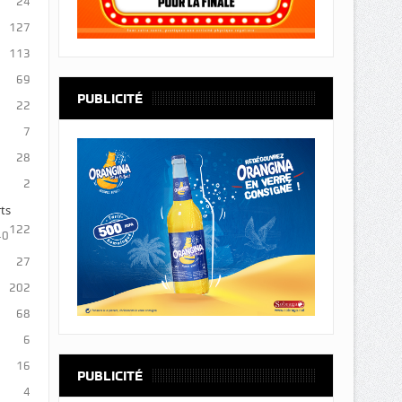
24
127
113
69
PUBLICITÉ
22
7
28
2
ts
122
40
27
202
68
6
16
PUBLICITÉ
4