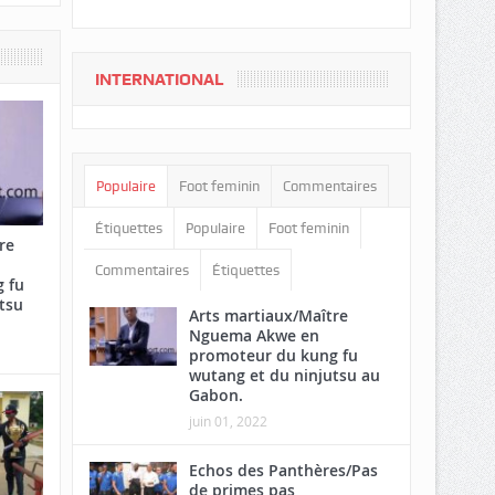
INTERNATIONAL
Populaire
Foot feminin
Commentaires
Étiquettes
Populaire
Foot feminin
re
Commentaires
Étiquettes
 fu
tsu
Arts martiaux/Maître
Nguema Akwe en
promoteur du kung fu
wutang et du ninjutsu au
Gabon.
juin 01, 2022
Echos des Panthères/Pas
de primes pas