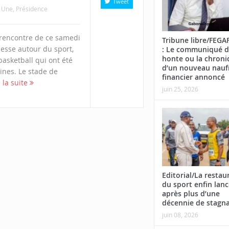
Tweet
a Une
,
Présidence
 rencontre de ce samedi
Tribune libre/FEG
nesse autour du sport,
: Le communiqué d
honte ou la chroni
e basketball qui ont été
d’un nouveau nauf
ines. Le stade de
financier annoncé
e la suite
juin 25, 2026
Editorial/La restau
du sport enfin lan
après plus d’une
décennie de stagn
juin 08, 2026