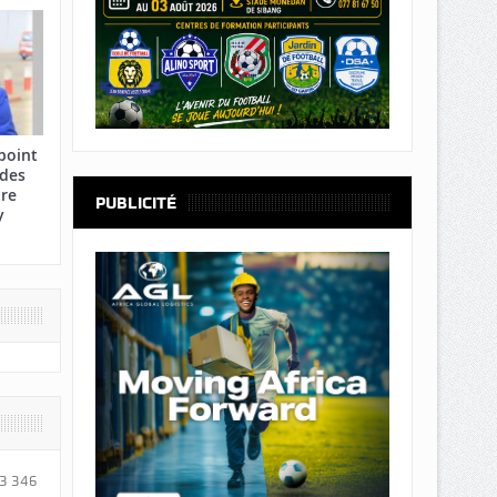
point
 des
tre
PUBLICITÉ
y
3 346