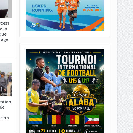
AFOOT
e la
que
rage
ration
cée
ation