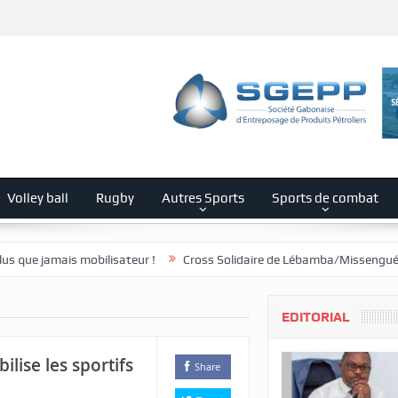
Volley ball
Rugby
Autres Sports
Sports de combat
mobilisateur !
Cross Solidaire de Lébamba/Missengué Pendy : « Léba
EDITORIAL
lise les sportifs
Share