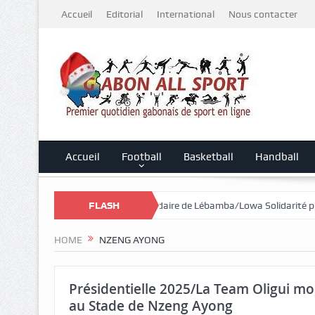
Accueil
Editorial
International
Nous contacter
Accueil
Football
Basketball
Handball
le Mali
Cross Solidaire de Lébamba/Lowa Solidarité plus que jamais 
FLASH
HOME
NZENG AYONG
Présidentielle 2025/La Team Oligui mobi
au Stade de Nzeng Ayong