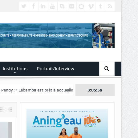
Institutions
Portrait/Interview
mba est prêt à accueillir ce grand événement »
3:06:00