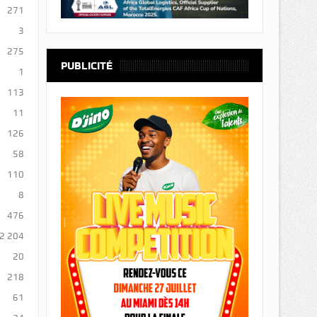
271
3
275
PUBLICITÉ
1
113
11
126
58
110
8
476
2 204
20
218
61