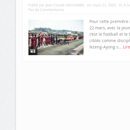
Publié par
Jean Claude NOUNAMO
on:
mars 22, 2025
In:
A l
Pas de Commentaires
Pour cette première
22 mars, avec la jeu
c’est le football et l
ciblés comme discipl
Nzeng-Ayong s...
Lir