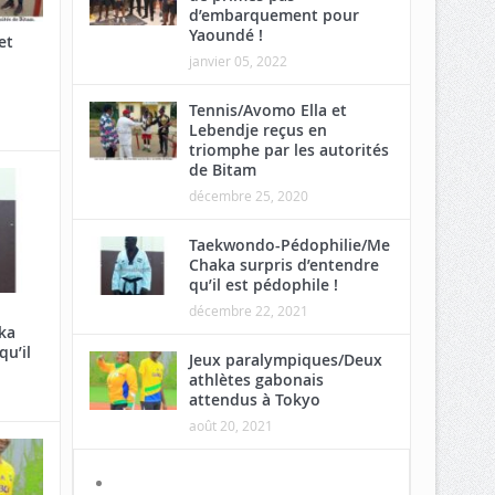
d’embarquement pour
Yaoundé !
et
janvier 05, 2022
Tennis/Avomo Ella et
Lebendje reçus en
triomphe par les autorités
de Bitam
décembre 25, 2020
Taekwondo-Pédophilie/Me
Chaka surpris d’entendre
qu’il est pédophile !
décembre 22, 2021
ka
qu’il
Jeux paralympiques/Deux
athlètes gabonais
attendus à Tokyo
août 20, 2021