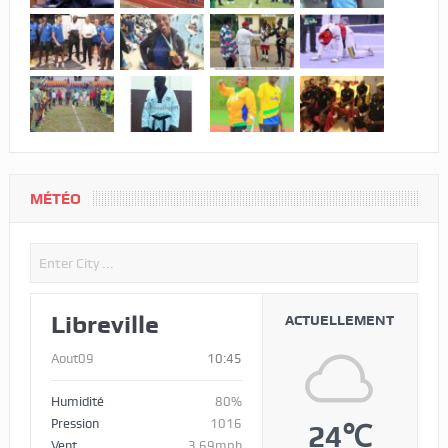
MÉTÉO
Libreville
ACTUELLEMENT
Aout09
10:45
Humidité
80%
Pression
1016
24℃
Vent
3.69mph