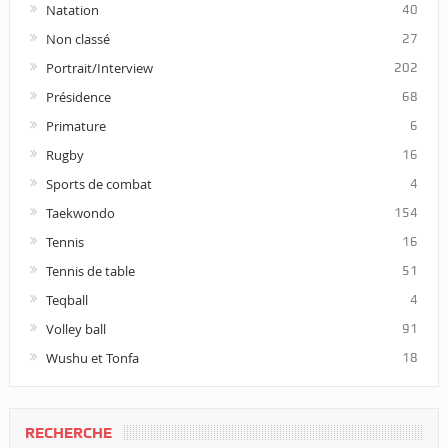
Natation
40
Non classé
27
Portrait/Interview
202
Présidence
68
Primature
6
Rugby
16
Sports de combat
4
Taekwondo
154
Tennis
16
Tennis de table
51
Teqball
4
Volley ball
91
Wushu et Tonfa
18
RECHERCHE