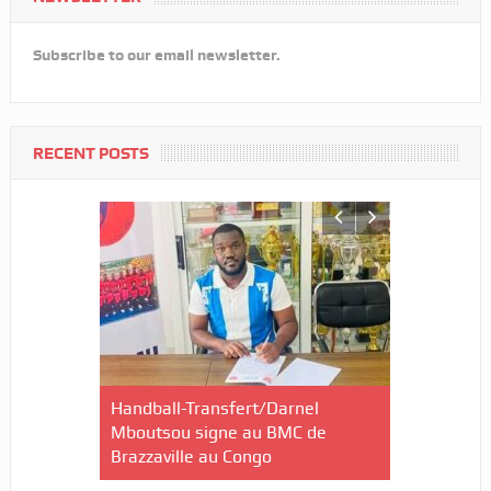
Subscribe to our email newsletter.
RECENT POSTS
ui Nguéma
Handball-Transfert/Darnel
Boxe-Como
 à rentrer
Mboutsou signe au BMC de
Gabon à la
Brazzaville au Congo