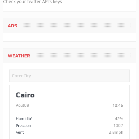
Check your twitter API's keys
ADS
WEATHER
Cairo
Aout09
10:45
Humidité
42%
Pression
1007
Vent
2.8mph