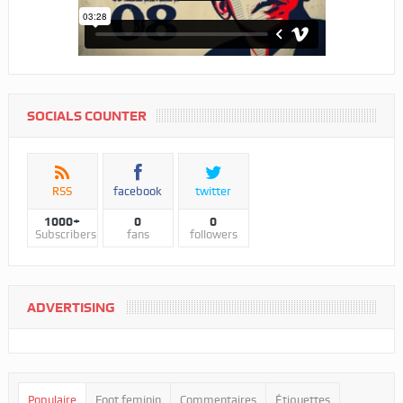
SOCIALS COUNTER
RSS
facebook
twitter
1000+
0
0
Subscribers
fans
followers
ADVERTISING
Populaire
Foot feminin
Commentaires
Étiquettes