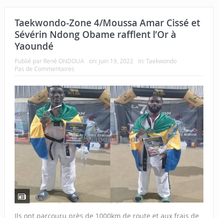
Taekwondo-Zone 4/Moussa Amar Cissé et
Sévérin Ndong Obame rafflent l’Or à
Yaoundé
Publié par
René ONDOUA
on:
juin 19, 2022
In:
Taekwondo
Pas de Commentaires
Ils ont parcouru près de 1000km de route et aux frais de