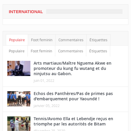
INTERNATIONAL
Populaire
Foot feminin
Commentaires
Étiquettes
Populaire
Foot feminin
Commentaires
Étiquettes
Arts martiaux/Maître Nguema Akwe en
promoteur du kung fu wutang et du
ninjutsu au Gabon.
juin 01, 2022
Echos des Panthères/Pas de primes pas
d’embarquement pour Yaoundé !
janvier 05, 2022
Tennis/Avomo Ella et Lebendje reçus en
triomphe par les autorités de Bitam
décembre 25, 2020