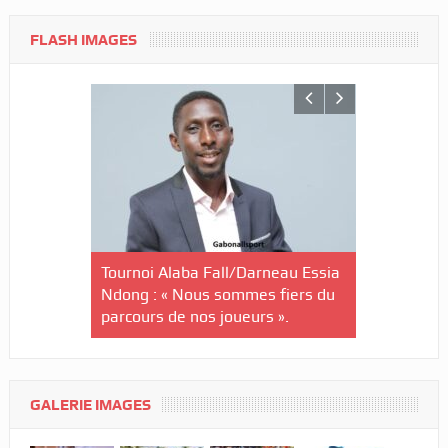
FLASH IMAGES
nin-U20/Le
Tournoi Alaba Fall/Darneau Essia
Tournoi nat
stuaire en
Ndong : « Nous sommes fiers du
U20/L’Estu
parcours de nos joueurs ».
qualifiée p
GALERIE IMAGES