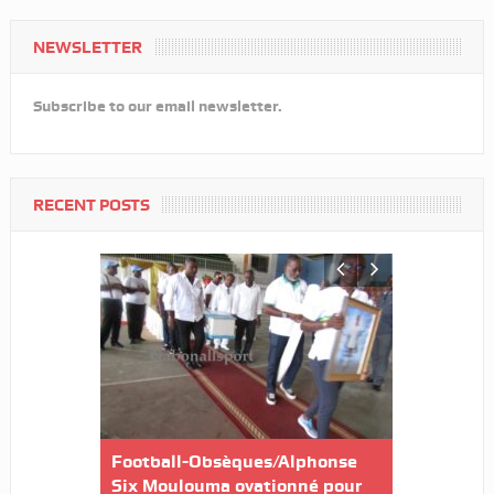
NEWSLETTER
Subscribe to our email newsletter.
RECENT POSTS
 Marie
Football-Obsèques/Alphonse
Elim. Can 
int ses
Six Moulouma ovationné pour
quand la p