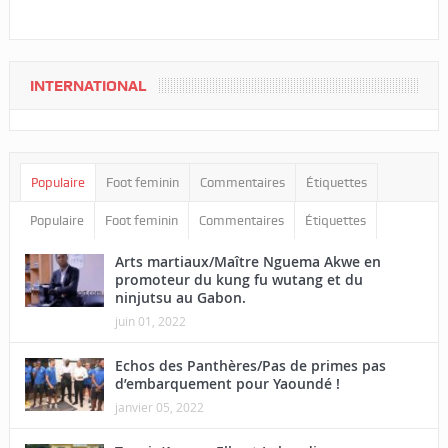
INTERNATIONAL
Populaire
Foot feminin
Commentaires
Étiquettes
Populaire
Foot feminin
Commentaires
Étiquettes
Arts martiaux/Maître Nguema Akwe en
promoteur du kung fu wutang et du
ninjutsu au Gabon.
juin 01, 2022
Echos des Panthères/Pas de primes pas
d’embarquement pour Yaoundé !
janvier 05, 2022