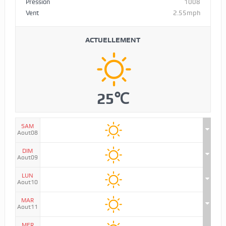
Pression
1008
Vent
2.55mph
ACTUELLEMENT
25℃
SAM
Aout08
DIM
Aout09
LUN
Aout10
MAR
Aout11
MER