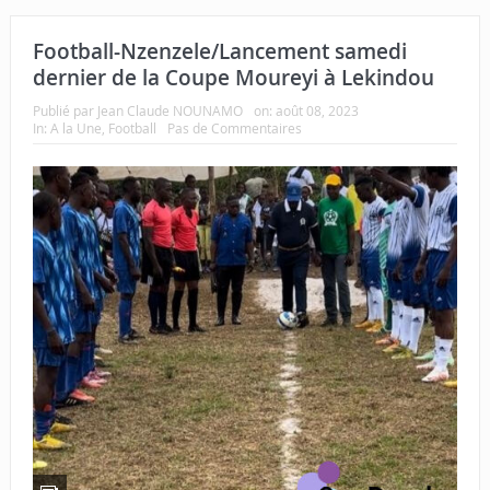
Football-Nzenzele/Lancement samedi
dernier de la Coupe Moureyi à Lekindou
Publié par
Jean Claude NOUNAMO
on:
août 08, 2023
In:
A la Une
,
Football
Pas de Commentaires