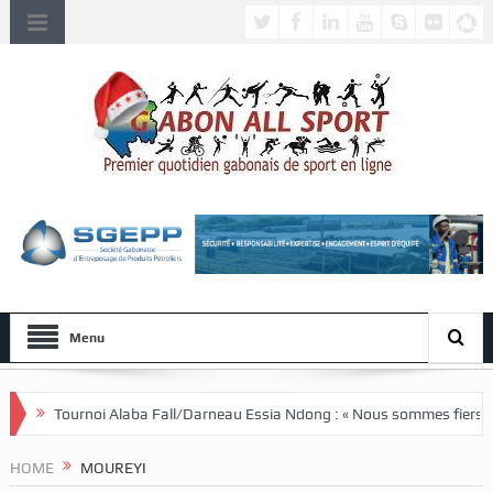
Menu
a Fall/Darneau Essia Ndong : « Nous sommes fiers du parcours de nos jo
HOME
MOUREYI