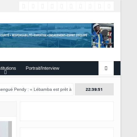
titutions
Portrait/Interview
y : « Lébamba est prêt à accueillir ce grand événement »
22:39:52