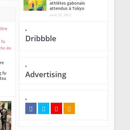
athlètes gabonais
attendus à Tokyo
août 20, 2021
Dribbble
re
Advertising
 fu
tsu