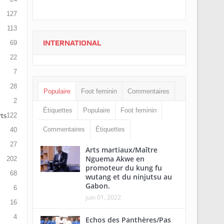
127
113
INTERNATIONAL
69
22
7
28
Populaire
Foot feminin
Commentaires
2
Étiquettes
Populaire
Foot feminin
rts
122
Commentaires
Étiquettes
40
27
Arts martiaux/Maître
Nguema Akwe en
202
promoteur du kung fu
68
wutang et du ninjutsu au
Gabon.
6
juin 01, 2022
16
4
Echos des Panthères/Pas