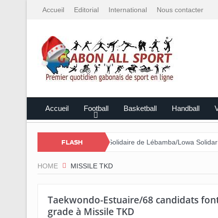
Accueil
Editorial
International
Nous contacter
Accueil
Football
Basketball
Handball
V
 par le Mali
Cross Solidaire de Lébamba/Lowa Solidarité plus que 
FLASH
HOME
MISSILE TKD
Taekwondo-Estuaire/68 candidats font
grade à Missile TKD