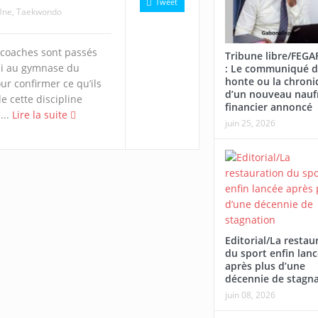
Tweet
Une
,
Taekwondo
t coaches sont passés
Tribune libre/FEG
di au gymnase du
: Le communiqué d
honte ou la chroni
ur confirmer ce qu’ils
d’un nouveau nauf
e cette discipline
financier annoncé
...
Lire la suite
juin 25, 2026
Editorial/La restau
du sport enfin lan
après plus d’une
décennie de stagn
juin 08, 2026