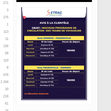
271
3
275
1
113
11
126
58
110
8
476
2 204
20
218
61
24