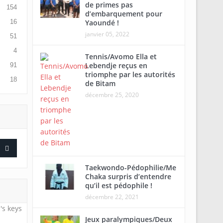
de primes pas
154
d’embarquement pour
Yaoundé !
16
janvier 05, 2022
51
4
Tennis/Avomo Ella et
Lebendje reçus en
91
triomphe par les autorités
18
de Bitam
décembre 25, 2020
Taekwondo-Pédophilie/Me
Chaka surpris d’entendre
qu’il est pédophile !
décembre 22, 2021
's keys
Jeux paralympiques/Deux