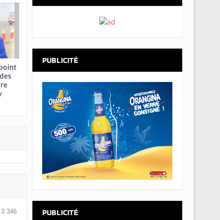
PUBLICITÉ
point
 des
tre
y
3 346
PUBLICITÉ