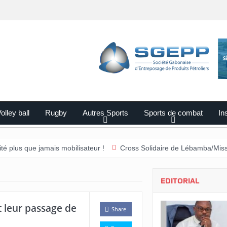
olley ball
Rugby
Autres Sports
Sports de combat
Ins
jamais mobilisateur !
Cross Solidaire de Lébamba/Missengué Pend
EDITORIAL
 leur passage de
Share