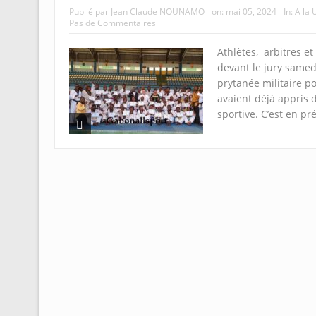
Publié par
Jean Claude NOUNAMO
on:
mai 05, 2024
In:
A la 
Pas de Commentaires
Athlètes, arbitres e
devant le jury same
prytanée militaire po
avaient déjà appris d
sportive. C’est en pré