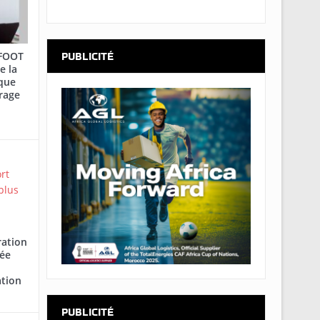
AFOOT
PUBLICITÉ
e la
que
rage
ration
cée
ation
PUBLICITÉ