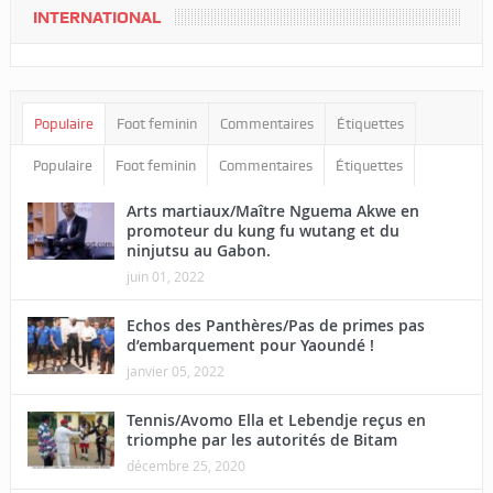
INTERNATIONAL
Populaire
Foot feminin
Commentaires
Étiquettes
Populaire
Foot feminin
Commentaires
Étiquettes
Arts martiaux/Maître Nguema Akwe en
promoteur du kung fu wutang et du
ninjutsu au Gabon.
juin 01, 2022
Echos des Panthères/Pas de primes pas
d’embarquement pour Yaoundé !
janvier 05, 2022
Tennis/Avomo Ella et Lebendje reçus en
triomphe par les autorités de Bitam
décembre 25, 2020