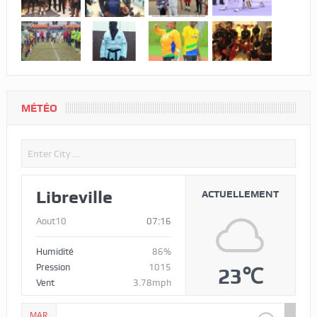
MÉTÉO
Libreville
ACTUELLEMENT
Aout10
07:16
Humidité
86%
Pression
1015
23℃
Vent
3.78mph
MAR