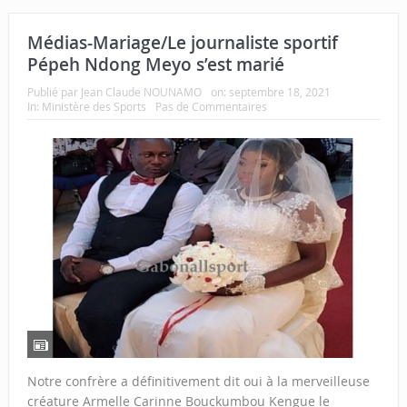
Médias-Mariage/Le journaliste sportif
Pépeh Ndong Meyo s’est marié
Publié par
Jean Claude NOUNAMO
on:
septembre 18, 2021
In:
Ministère des Sports
Pas de Commentaires
Notre confrère a définitivement dit oui à la merveilleuse
créature Armelle Carinne Bouckumbou Kengue le