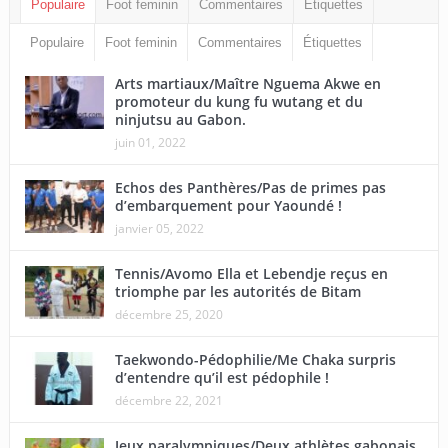
Populaire
Foot feminin
Commentaires
Étiquettes
Populaire
Foot feminin
Commentaires
Étiquettes
Arts martiaux/Maître Nguema Akwe en
promoteur du kung fu wutang et du
ninjutsu au Gabon.
juin 01, 2022
Echos des Panthères/Pas de primes pas
d’embarquement pour Yaoundé !
janvier 05, 2022
Tennis/Avomo Ella et Lebendje reçus en
triomphe par les autorités de Bitam
décembre 25, 2020
Taekwondo-Pédophilie/Me Chaka surpris
d’entendre qu’il est pédophile !
décembre 22, 2021
Jeux paralympiques/Deux athlètes gabonais