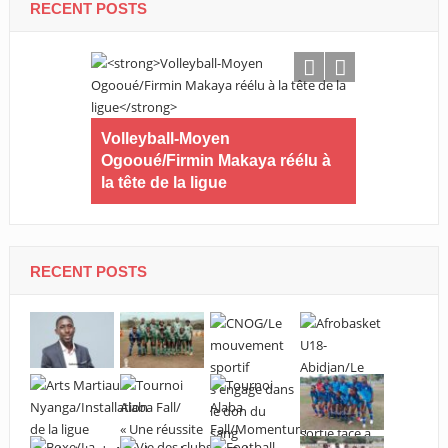
RECENT POSTS
Football-Né
Volleyball-Moyen
a tiré sa r
Ogooué/Firmin Makaya réélu à
la tête de la ligue
e coach
ort de sa
RECENT POSTS
ogeage à