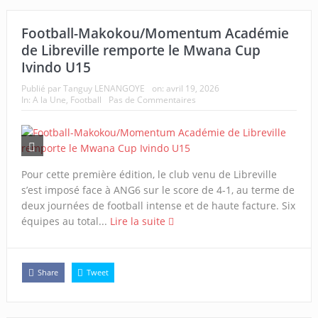
Football-Makokou/Momentum Académie
de Libreville remporte le Mwana Cup
Ivindo U15
Publié par
Tanguy LENANGOYE
on:
avril 19, 2026
In:
A la Une
,
Football
Pas de Commentaires
Pour cette première édition, le club venu de Libreville
s’est imposé face à ANG6 sur le score de 4-1, au terme de
deux journées de football intense et de haute facture. Six
équipes au total...
Lire la suite
Share
Tweet