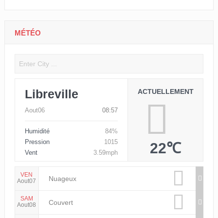
MÉTÉO
Libreville
ACTUELLEMENT
Aout06
08:57
Humidité
84%
Pression
1015
22℃
Vent
3.59mph
VEN
Nuageux
Aout07
SAM
Couvert
Aout08