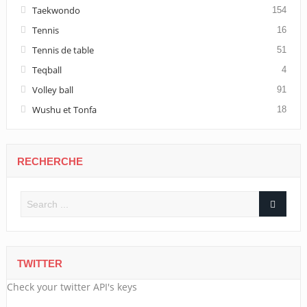
Taekwondo
154
Tennis
16
Tennis de table
51
Teqball
4
Volley ball
91
Wushu et Tonfa
18
RECHERCHE
TWITTER
Check your twitter API's keys