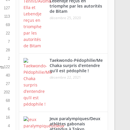
Lebendje reçus en
triomphe par les autorités
127
de Bitam
113
décembre 25, 2020
69
22
7
28
2
Taekwondo-Pédophilie/Me
Chaka surpris d’entendre
rts
122
qu’il est pédophile !
40
décembre 22, 2021
27
202
68
6
16
Jeux paralympiques/Deux
athlètes gabonais
4
attendus à Tokyo