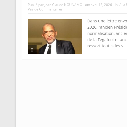
Publié par
Jean Claude NOUNAMO
on:
avril 12, 2026
In:
A la
Pas de Commentaires
Dans une lettre envoy
2026, l’ancien Prési
normalisation, anc
de la Fégafoot et anc
ressort toutes les v..