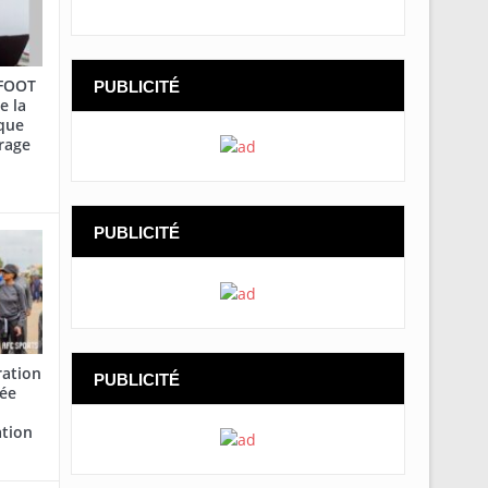
AFOOT
PUBLICITÉ
e la
que
rage
PUBLICITÉ
ration
PUBLICITÉ
cée
ation