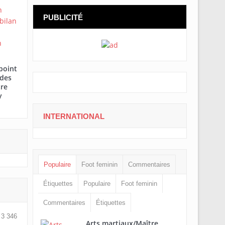
PUBLICITÉ
point
 des
tre
y
INTERNATIONAL
Populaire
Foot feminin
Commentaires
Étiquettes
Populaire
Foot feminin
Commentaires
Étiquettes
3 346
Arts martiaux/Maître