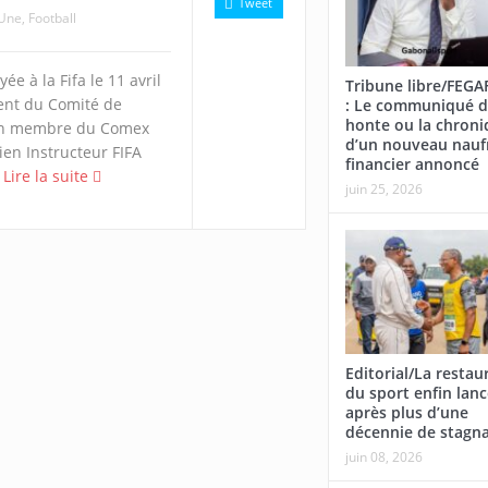
Tweet
 Une
,
Football
ée à la Fifa le 11 avril
Tribune libre/FEG
dent du Comité de
: Le communiqué d
honte ou la chroni
ien membre du Comex
d’un nouveau nauf
ien Instructeur FIFA
financier annoncé
.
Lire la suite
juin 25, 2026
Editorial/La restau
du sport enfin lan
après plus d’une
décennie de stagn
juin 08, 2026