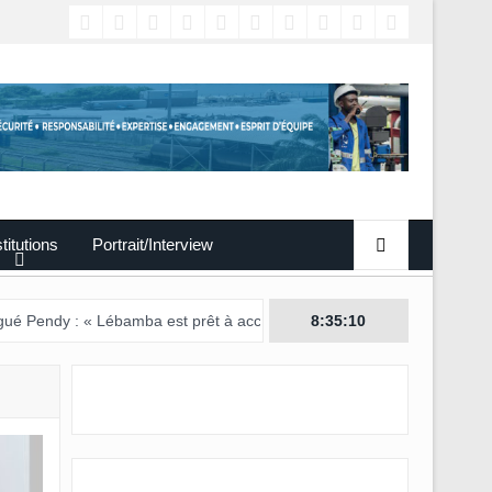
titutions
Portrait/Interview
 « Lébamba est prêt à accueillir ce grand événement »
8:35:11