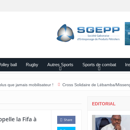
olley ball
Rugby
Autres Sports
Sports de combat
Ins
mais mobilisateur !
Cross Solidaire de Lébamba/Missengué Pendy :
EDITORIAL
elle la Fifa à
Share