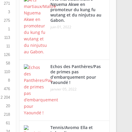
271
Nguema Akwe en
promoteur du kung fu
3
wutang et du ninjutsu au
Gabon.
275
juin 01, 2022
1
113
11
126
58
Echos des Panthères/Pas
de primes pas
110
d’embarquement pour
8
Yaoundé !
476
janvier 05, 2022
2 204
20
218
61
Tennis/Avomo Ella et
24