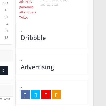
154
août 20, 2021
16
51
4
91
Dribbble
18
Advertising
's keys