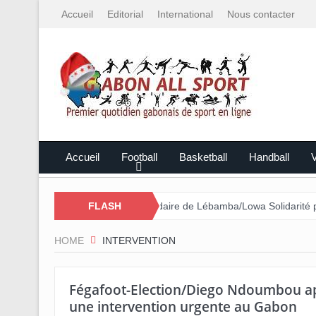
Accueil
Editorial
International
Nous contacter
Accueil
Football
Basketball
Handball
V
ar le Mali
Cross Solidaire de Lébamba/Lowa Solidarité plus que ja
FLASH
HOME
INTERVENTION
Fégafoot-Election/Diego Ndoumbou app
une intervention urgente au Gabon