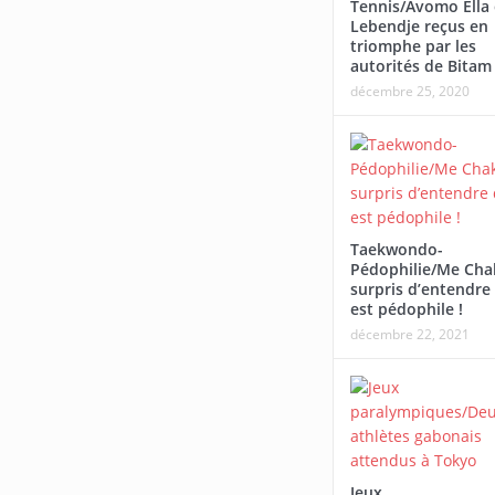
Tennis/Avomo Ella 
Afrobasbet U18-2026/L
Lebendje reçus en
triomphe par les
Tournoi Alaba Fall/Darneau Essia
écrasé par le Mali
autorités de Bitam
Ndong : « Nous sommes fiers du
décembre 25, 2020
parcours de nos joueurs ».
Taekwondo-
Pédophilie/Me Cha
surpris d’entendre 
est pédophile !
décembre 22, 2021
Jeux