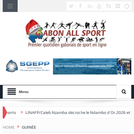
Menu
AFP/Caleb Nzamba décroche le Ndambo d’Or 2026 et Alain Djissikadié co
HOME
GUINÉE