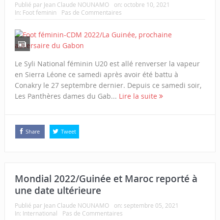
Publié par
Jean Claude NOUNAMO
on:
octobre 10, 2021
In:
Foot feminin
Pas de Commentaires
Le Syli National féminin U20 est allé renverser la vapeur
en Sierra Léone ce samedi après avoir été battu à
Conakry le 27 septembre dernier. Depuis ce samedi soir,
Les Panthères dames du Gab...
Lire la suite
Share
Tweet
Mondial 2022/Guinée et Maroc reporté à
une date ultérieure
Publié par
Jean Claude NOUNAMO
on:
septembre 05, 2021
In:
International
Pas de Commentaires