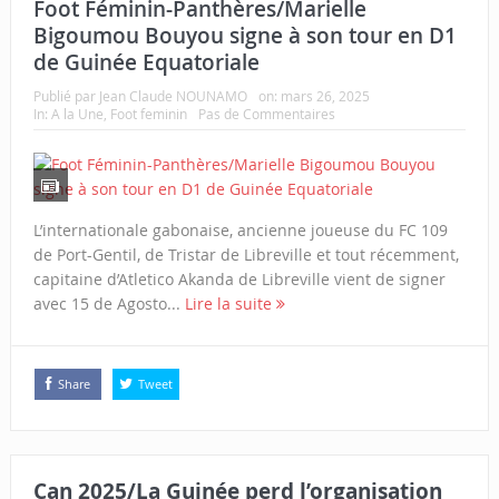
Foot Féminin-Panthères/Marielle
Bigoumou Bouyou signe à son tour en D1
de Guinée Equatoriale
Publié par
Jean Claude NOUNAMO
on:
mars 26, 2025
In:
A la Une
,
Foot feminin
Pas de Commentaires
L’internationale gabonaise, ancienne joueuse du FC 109
de Port-Gentil, de Tristar de Libreville et tout récemment,
capitaine d’Atletico Akanda de Libreville vient de signer
avec 15 de Agosto...
Lire la suite
Share
Tweet
Can 2025/La Guinée perd l’organisation