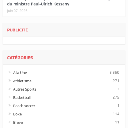
du ministre Paul-Ulrich Kessany
juin 07, 2026
PUBLICITÉ
CATÉGORIES
A la Une
3 350
Athletisme
271
Autres Sports
3
Basketball
275
Beach soccer
1
Boxe
114
Breve
11