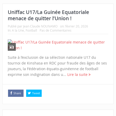
Uniffac U17/La Guinée Equatoriale
menace de quitter l’Union !
Publié par
Jean Claude NOUNAMO
on:
février 20, 2026
In:
A la Une
,
Football
Pas de Commentaires
Suite à l’exclusion de sa sélection nationale U17 du
tournoi de Kinshasa en RDC pour fraude des âges de ses
joueurs, la Fédération équato-guinéenne de football
exprime son indignation dans u...
Lire la suite
Share
Tweet