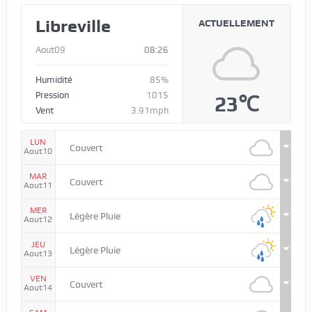
Libreville
ACTUELLEMENT
Aout09
08:26
Humidité
85%
Pression
1015
23℃
Vent
3.91mph
LUN
Couvert
Aout10
MAR
Couvert
Aout11
MER
Légère Pluie
Aout12
JEU
Légère Pluie
Aout13
VEN
Couvert
Aout14