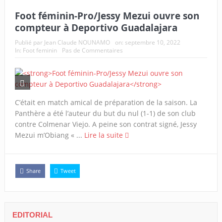
Foot féminin-Pro/Jessy Mezui ouvre son
compteur à Deportivo Guadalajara
Publié par
Jean Claude NOUNAMO
on:
septembre 10, 2022
In:
Foot feminin
Pas de Commentaires
C’était en match amical de préparation de la saison. La
Panthère a été l’auteur du but du nul (1-1) de son club
contre Colmenar Viejo. A peine son contrat signé, Jessy
Mezui m’Obiang « ...
Lire la suite
Share
Tweet
EDITORIAL