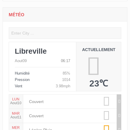
MÉTÉO
Libreville
ACTUELLEMENT
Aout09
06:17
Humidité
85%
Pression
1014
23℃
Vent
3.98mph
LUN
Couvert
Aout10
MAR
Couvert
Aout11
MER
Légère Pluie
Aout12