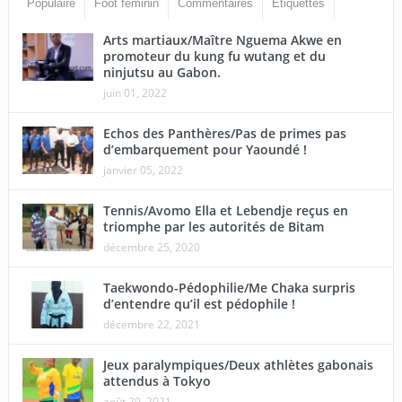
Populaire
Foot feminin
Commentaires
Étiquettes
Arts martiaux/Maître Nguema Akwe en
promoteur du kung fu wutang et du
ninjutsu au Gabon.
juin 01, 2022
Echos des Panthères/Pas de primes pas
d’embarquement pour Yaoundé !
janvier 05, 2022
Tennis/Avomo Ella et Lebendje reçus en
triomphe par les autorités de Bitam
décembre 25, 2020
Taekwondo-Pédophilie/Me Chaka surpris
d’entendre qu’il est pédophile !
décembre 22, 2021
Jeux paralympiques/Deux athlètes gabonais
attendus à Tokyo
août 20, 2021