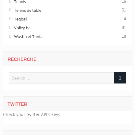
Tennis
16
Tennis de table
51
Teqball
4
Volley ball
91
Wushu et Tonfa
18
RECHERCHE
TWITTER
Check your twitter API's keys