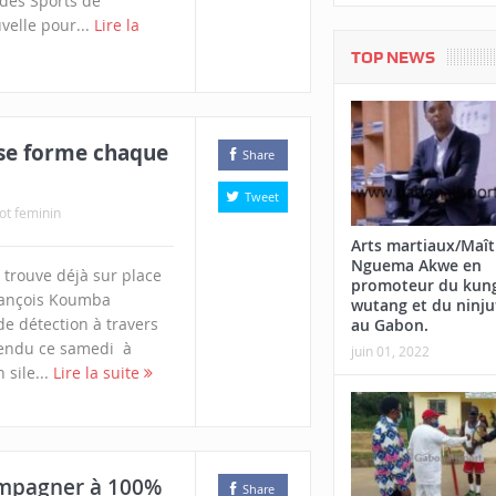
des Sports de
velle pour...
Lire la
TOP NEWS
 se forme chaque
Share
Tweet
ot feminin
Arts martiaux/Maît
Nguema Akwe en
 trouve déjà sur place
promoteur du kung
François Koumba
wutang et du ninju
de détection à travers
au Gabon.
ttendu ce samedi à
juin 01, 2022
sile...
Lire la suite
compagner à 100%
Share