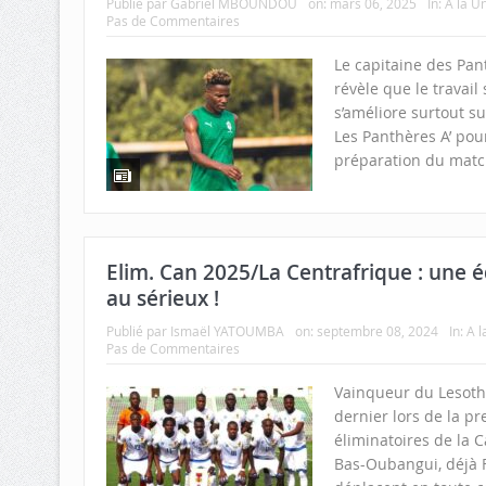
Publié par
Gabriel MBOUNDOU
on:
mars 06, 2025
In:
A la U
Pas de Commentaires
Le capitaine des Pan
révèle que le travail
s’améliore surtout sur
Les Panthères A’ pou
préparation du match
Elim. Can 2025/La Centrafrique : une 
au sérieux !
Publié par
Ismaël YATOUMBA
on:
septembre 08, 2024
In:
A l
Pas de Commentaires
Vainqueur du Lesoth
dernier lors de la p
éliminatoires de la 
Bas-Oubangui, déjà F