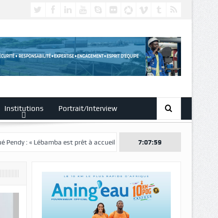
Institutions
Portrait/Interview
mba est prêt à accueillir ce grand événement »
7:08:01