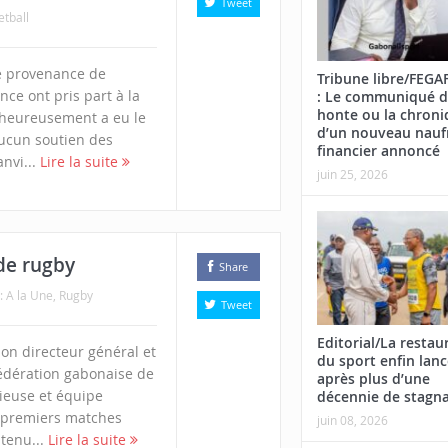
Tweet
tball
e provenance de
Tribune libre/FEG
ince ont pris part à la
: Le communiqué d
honte ou la chroni
lheureusement a eu le
d’un nouveau nauf
aucun soutien des
financier annoncé
anvi...
Lire la suite
juin 25, 2026
de rugby
Share
n:
A la Une
,
Rugby
Tweet
Editorial/La restau
son directeur général et
du sport enfin lan
édération gabonaise de
après plus d’une
tieuse et équipe
décennie de stagn
s premiers matches
juin 08, 2026
tenu...
Lire la suite