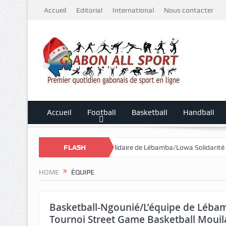
Accueil
Editorial
International
Nous contacter
Accueil
Football
Basketball
Handball
 le Mali
Cross Solidaire de Lébamba/Lowa Solidarité plus que jamais
FLASH
HOME
ÉQUIPE
Basketball-Ngounié/L’équipe de Léba
Tournoi Street Game Basketball Mouil