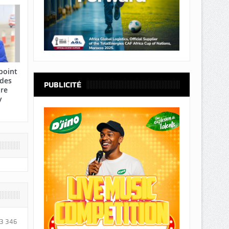
point
 des
PUBLICITÉ
tre
y
3 346