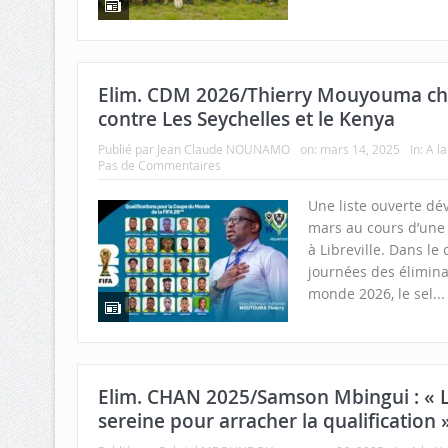
Elim. CDM 2026/Thierry Mouyouma cho
contre Les Seychelles et le Kenya
Publié par
Jean Claude NOUNAMO
on:
mars 14, 2025
In:
A l
Pas de Commentaires
Une liste ouverte dé
mars au cours d’une
à Libreville. Dans le
journées des élimina
monde 2026, le sel..
Elim. CHAN 2025/Samson Mbingui : « L
sereine pour arracher la qualification 