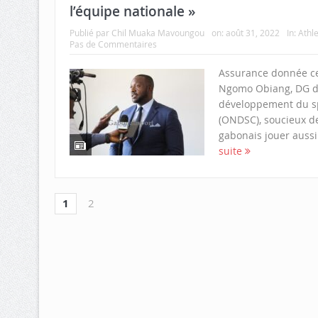
l’équipe nationale »
Publié par
Chil Muaka Mavoungou
on:
août 31, 2022
In:
Athl
Pas de Commentaires
Assurance donnée ce
Ngomo Obiang, DG de 
développement du spo
(ONDSC), soucieux de 
gabonais jouer aussi
suite
1
2