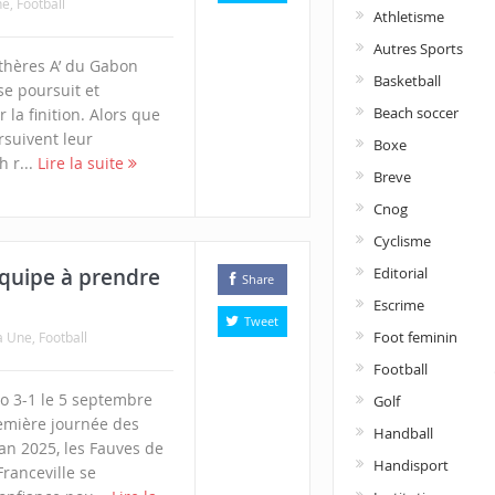
ne
,
Football
Athletisme
Autres Sports
thères A’ du Gabon
Basketball
 se poursuit et
Beach soccer
 la finition. Alors que
rsuivent leur
Boxe
 r...
Lire la suite
Breve
Cnog
Cyclisme
Editorial
équipe à prendre
Share
Escrime
Tweet
Foot feminin
a Une
,
Football
Football
o 3-1 le 5 septembre
Golf
remière journée des
Handball
Can 2025, les Fauves de
Handisport
ranceville se