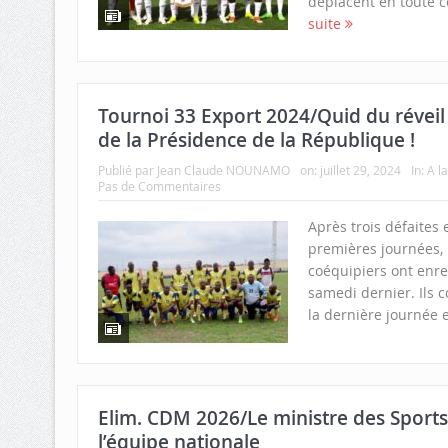
déplacent en toute c
suite
Tournoi 33 Export 2024/Quid du réveil 
de la Présidence de la République !
Publié par
Jean Claude NOUNAMO
on:
juillet 29, 2024
In:
A l
Pas de Commentaires
Après trois défaites 
premières journées,
coéquipiers ont enre
samedi dernier. Ils 
la dernière journée e
Elim. CDM 2026/Le ministre des Sports e
l’équipe nationale