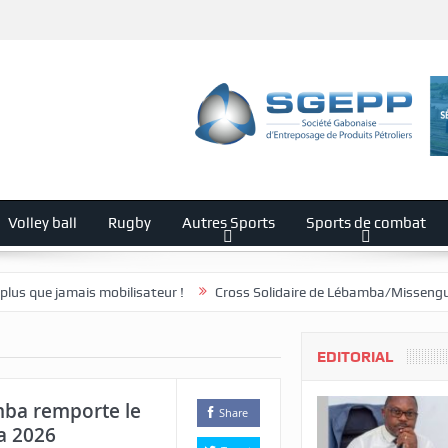
Volley ball
Rugby
Autres Sports
Sports de combat
 mobilisateur !
Cross Solidaire de Lébamba/Missengué Pendy : « Léba
EDITORIAL
mba remporte le
Share
a 2026