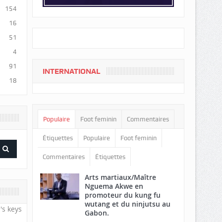
154
16
51
4
91
INTERNATIONAL
18
Populaire
Foot feminin
Commentaires
Étiquettes
Populaire
Foot feminin
Commentaires
Étiquettes
Arts martiaux/Maître
Nguema Akwe en
promoteur du kung fu
wutang et du ninjutsu au
's keys
Gabon.