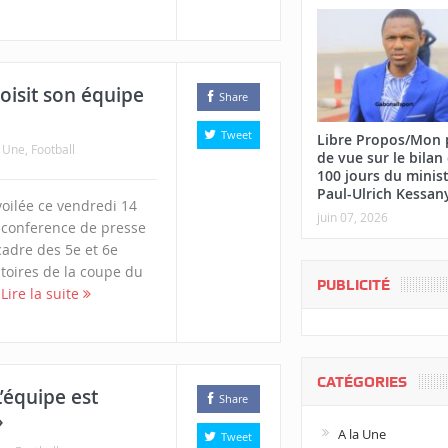
isit son équipe
Share
Tweet
Libre Propos/Mon 
a Une
,
Football
de vue sur le bilan
100 jours du minis
Paul-Ulrich Kessan
voilée ce vendredi 14
juin 07, 2026
 conference de presse
 cadre des 5e et 6e
toires de la coupe du
PUBLICITÉ
.
Lire la suite
CATÉGORIES
’équipe est
Share
»
A la Une
Tweet