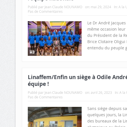
Publié par
Jean Claude NOUNAMO
on:
mai 29, 2024
In:
A la 
Pas de Commentaires
Le Dr André Jacques 
même occasion leur 
du Président de la R
Brice Clotaire Oligu
entendu du peuple g
Linaffem/Enfin un siège à Odile Andr
équipe !
Publié par
Jean Claude NOUNAMO
on:
avril 26, 2023
In:
A la
Pas de Commentaires
Sans siège depuis sa
quelques jours, la Li
des bureaux de la Li