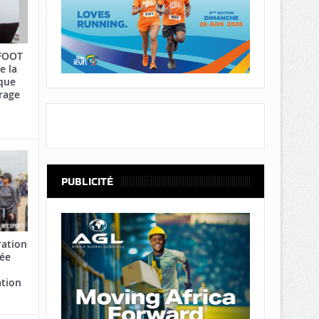
AFOOT
e la
que
rage
PUBLICITÉ
ration
cée
ation