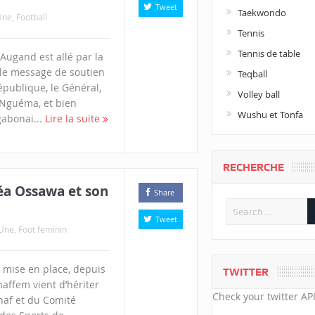
Tweet
Taekwondo
Une
,
Football
Tennis
Tennis de table
Augand est allé par la
le message de soutien
Teqball
épublique, le Général,
Volley ball
i Nguéma, et bien
Wushu et Tonfa
abonai...
Lire la suite
RECHERCHE
éa Ossawa et son
Share
Tweet
 Une
,
Foot feminin
 mise en place, depuis
TWITTER
naffem vient d’hériter
Check your twitter API
naf et du Comité