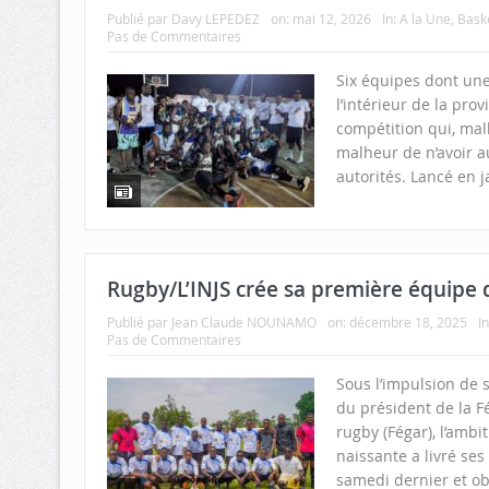
Publié par
Davy LEPEDEZ
on:
mai 12, 2026
In:
A la Une
,
Baske
Pas de Commentaires
Six équipes dont un
l’intérieur de la prov
compétition qui, ma
malheur de n’avoir 
autorités. Lancé en j
Rugby/L’INJS crée sa première équipe 
Publié par
Jean Claude NOUNAMO
on:
décembre 18, 2025
I
Pas de Commentaires
Sous l’impulsion de 
du président de la F
rugby (Fégar), l’ambi
naissante a livré se
samedi dernier et ob