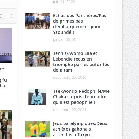
juin 01, 2022
Echos des Panthères/Pas
de primes pas
d’embarquement pour
Yaoundé !
janvier 05, 2022
Tennis/Avomo Ella et
Lebendje reçus en
triomphe par les autorités
re
de Bitam
décembre 25, 2020
 fu
tsu
Taekwondo-Pédophilie/Me
Chaka surpris d’entendre
qu’il est pédophile !
décembre 22, 2021
Jeux paralympiques/Deux
athlètes gabonais
attendus à Tokyo