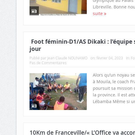
olympique au Palais 
Libreville. Bonne nou
suite
Foot féminin-D1/AS Dikaki : l’équipe
jour
Publié par
Jean Claude NOUNAMO
on:
février 04, 2023
In:
Fo
Pas de Commentaires
Alors qu’un noyau se
à Mouila, le coach 
poursuit sa mission 
la province. Il est a
Lébamba Même si un 
10Km de Franceville/« L’Office va ac