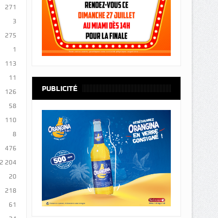
271
3
275
1
113
11
PUBLICITÉ
126
58
110
8
476
2 204
20
218
61