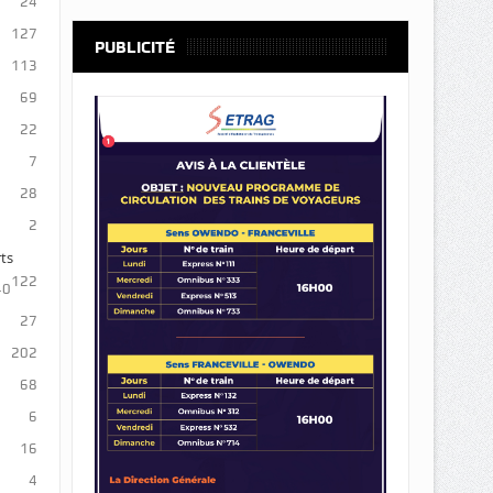
24
127
PUBLICITÉ
113
69
22
7
28
2
ts
122
40
27
202
68
6
16
4