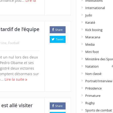
onfiance pou...
Lire la
Institutions
International
Judo
Karaté
tardif de l’équipe
Kick boxing
Share
Maracana
Tweet
a Une
,
Football
Media
Mini foot
et un nul lors des deux
Ministère des Spor
 Pedro Obame et ses
Natation
gistré deux victoires
Non classé
comptent désormais sur
...
Lire la suite
Portrait/Interview
Présidence
Primature
Rugby
st allé visiter
Share
Sports de combat