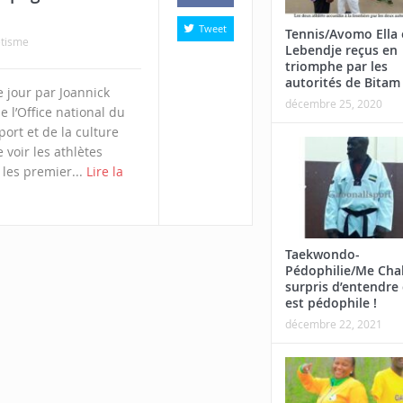
Tweet
Tennis/Avomo Ella 
etisme
Lebendje reçus en
triomphe par les
autorités de Bitam
 jour par Joannick
décembre 25, 2020
l’Office national du
rt et de la culture
voir les athlètes
 les premier...
Lire la
Taekwondo-
Pédophilie/Me Cha
surpris d’entendre 
est pédophile !
décembre 22, 2021