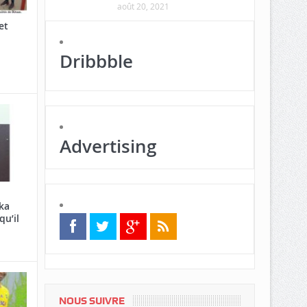
août 20, 2021
et
Dribbble
Advertising
ka
qu’il
NOUS SUIVRE