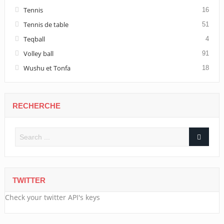
Tennis
16
Tennis de table
51
Teqball
4
Volley ball
91
Wushu et Tonfa
18
RECHERCHE
TWITTER
Check your twitter API's keys