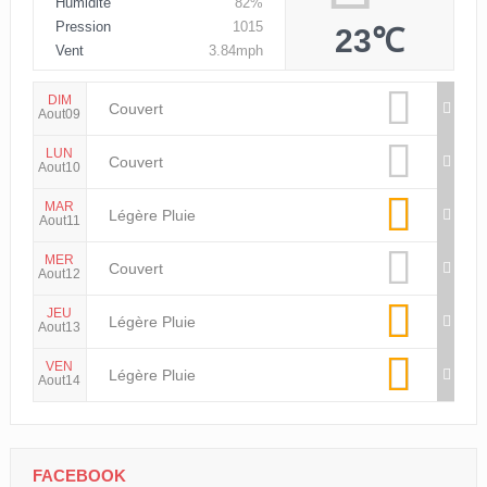
Humidité
82%
Pression
1015
23℃
Vent
3.84mph
DIM
Couvert
Aout09
LUN
Couvert
Aout10
MAR
Légère Pluie
Aout11
MER
Couvert
Aout12
JEU
Légère Pluie
Aout13
VEN
Légère Pluie
Aout14
FACEBOOK