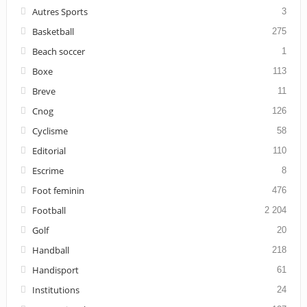
Autres Sports
3
Basketball
275
Beach soccer
1
Boxe
113
Breve
11
Cnog
126
Cyclisme
58
Editorial
110
Escrime
8
Foot feminin
476
Football
2 204
Golf
20
Handball
218
Handisport
61
Institutions
24