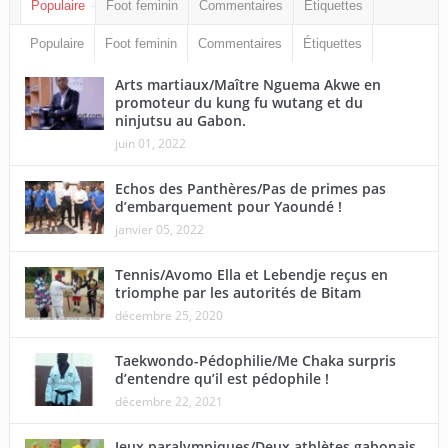
Populaire
Foot feminin
Commentaires
Étiquettes
Populaire
Foot feminin
Commentaires
Étiquettes
Arts martiaux/Maître Nguema Akwe en
promoteur du kung fu wutang et du
ninjutsu au Gabon.
juin 01, 2022
Echos des Panthères/Pas de primes pas
d’embarquement pour Yaoundé !
janvier 05, 2022
Tennis/Avomo Ella et Lebendje reçus en
triomphe par les autorités de Bitam
décembre 25, 2020
Taekwondo-Pédophilie/Me Chaka surpris
d’entendre qu’il est pédophile !
décembre 22, 2021
Jeux paralympiques/Deux athlètes gabonais