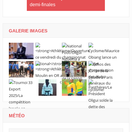
endy :
demi-finales
Ndong : « 
cueillir ce
parcours de
GALERIE IMAGES
MÉTÉO