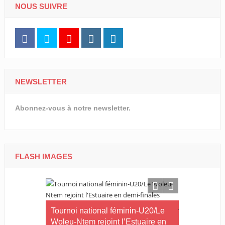
NOUS SUIVRE
NEWSLETTER
Abonnez-vous à notre newsletter.
FLASH IMAGES
Tournoi national féminin-U20/Le
Woleu-Ntem rejoint l’Estuaire en
Tournoi Al