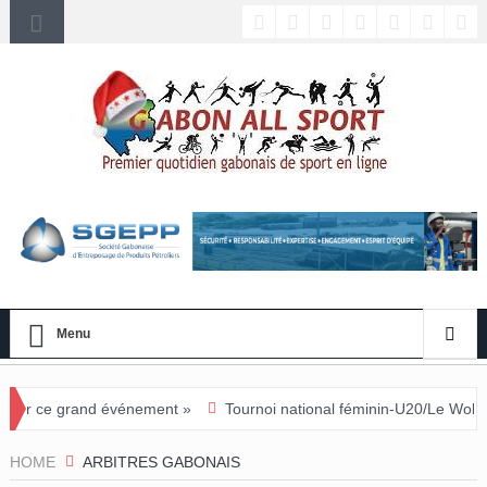
Menu
ment »
Tournoi national féminin-U20/Le Woleu-Ntem rejoint l’Estuai
HOME
ARBITRES GABONAIS