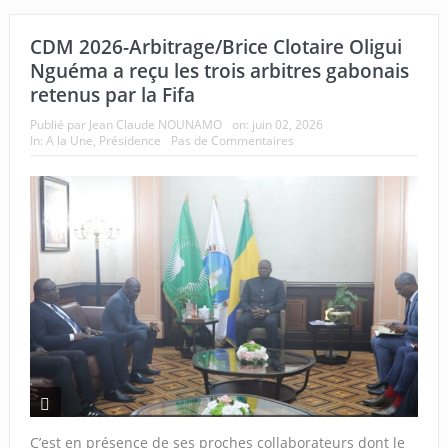
CDM 2026-Arbitrage/Brice Clotaire Oligui
Nguéma a reçu les trois arbitres gabonais
retenus par la Fifa
Publié par
Jean Claude NOUNAMO
on:
juin 02, 2026
In:
A la Une
,
Présidence
Pas de Commentaires
C’est en présence de ses proches collaborateurs dont le